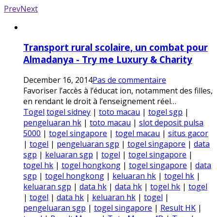
Prev
Next
Transport rural scolaire, un combat pour
Almadanya - Try me Luxury & Charity
December 16, 2014
Pas de commentaire
Favoriser l’accès à l’éducat ion, notamment des filles,
en rendant le droit à l’enseignement réel…
Togel
togel sidney
|
toto macau
|
togel sgp
|
pengeluaran hk
|
toto macau
|
slot deposit pulsa
5000
|
togel singapore
|
togel macau
|
situs gacor
|
togel
|
pengeluaran sgp
|
togel singapore
|
data
sgp
|
keluaran sgp
|
togel
|
togel singapore
|
togel hk
|
togel hongkong
|
togel singapore
|
data
sgp
|
togel hongkong
|
keluaran hk
|
togel hk
|
keluaran sgp
|
data hk
|
data hk
|
togel hk
|
togel
|
togel
|
data hk
|
keluaran hk
|
togel
|
pengeluaran sgp
|
togel singapore
|
Result HK
|