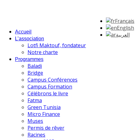
Français
English
Accueil
العربية
L’association
Lotfi Maktouf, fondateur
Notre charte
Programmes
Baladi
Bridge
Campus Conférences
Campus Formation
Célébrons le livre
Fatma
Green Tunisia
Micro Finance
Muses
Permis de rêver
Racines