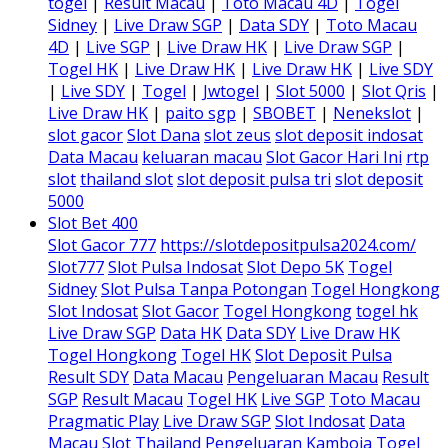
togel
|
Result Macau
|
Toto Macau 4D
|
Togel
Sidney
|
Live Draw SGP
|
Data SDY
|
Toto Macau
4D
|
Live SGP
|
Live Draw HK
|
Live Draw SGP
|
Togel HK
|
Live Draw HK
|
Live Draw HK
|
Live SDY
|
Live SDY
|
Togel
|
Jwtogel
|
Slot 5000
|
Slot Qris
|
Live Draw HK
|
paito sgp
|
SBOBET
|
Nenekslot
|
slot gacor
Slot Dana
slot zeus
slot deposit indosat
Data Macau
keluaran macau
Slot Gacor Hari Ini
rtp
slot
thailand slot
slot deposit pulsa tri
slot deposit
5000
Slot Bet 400
Slot Gacor 777
https://slotdepositpulsa2024.com/
Slot777
Slot Pulsa Indosat
Slot Depo 5K
Togel
Sidney
Slot Pulsa Tanpa Potongan
Togel Hongkong
Slot Indosat
Slot Gacor
Togel Hongkong
togel hk
Live Draw SGP
Data HK
Data SDY
Live Draw HK
Togel Hongkong
Togel HK
Slot Deposit Pulsa
Result SDY
Data Macau
Pengeluaran Macau
Result
SGP
Result Macau
Togel HK
Live SGP
Toto Macau
Pragmatic Play
Live Draw SGP
Slot Indosat
Data
Macau
Slot Thailand
Pengeluaran Kamboja
Togel