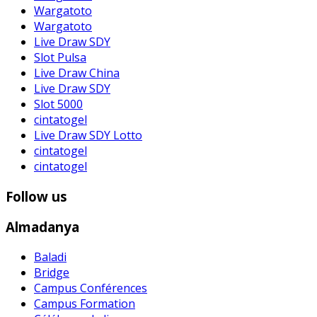
Wargatoto
Wargatoto
Live Draw SDY
Slot Pulsa
Live Draw China
Live Draw SDY
Slot 5000
cintatogel
Live Draw SDY Lotto
cintatogel
cintatogel
Follow us
Almadanya
Baladi
Bridge
Campus Conférences
Campus Formation