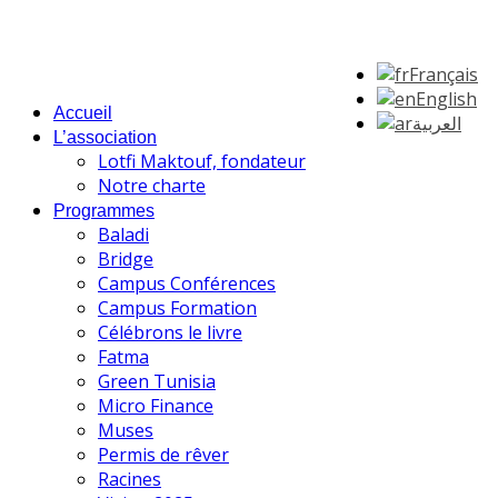
Français
English
Accueil
العربية
L’association
Lotfi Maktouf, fondateur
Notre charte
Programmes
Baladi
Bridge
Campus Conférences
Campus Formation
Célébrons le livre
Fatma
Green Tunisia
Micro Finance
Muses
Permis de rêver
Racines