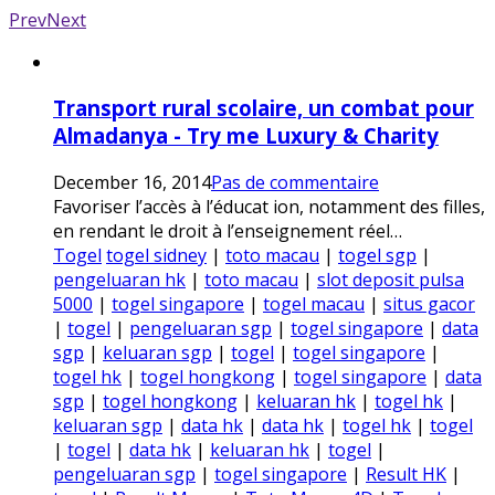
Prev
Next
Transport rural scolaire, un combat pour
Almadanya - Try me Luxury & Charity
December 16, 2014
Pas de commentaire
Favoriser l’accès à l’éducat ion, notamment des filles,
en rendant le droit à l’enseignement réel…
Togel
togel sidney
|
toto macau
|
togel sgp
|
pengeluaran hk
|
toto macau
|
slot deposit pulsa
5000
|
togel singapore
|
togel macau
|
situs gacor
|
togel
|
pengeluaran sgp
|
togel singapore
|
data
sgp
|
keluaran sgp
|
togel
|
togel singapore
|
togel hk
|
togel hongkong
|
togel singapore
|
data
sgp
|
togel hongkong
|
keluaran hk
|
togel hk
|
keluaran sgp
|
data hk
|
data hk
|
togel hk
|
togel
|
togel
|
data hk
|
keluaran hk
|
togel
|
pengeluaran sgp
|
togel singapore
|
Result HK
|