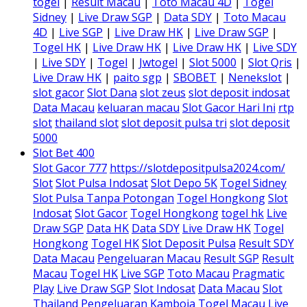
togel
|
Result Macau
|
Toto Macau 4D
|
Togel
Sidney
|
Live Draw SGP
|
Data SDY
|
Toto Macau
4D
|
Live SGP
|
Live Draw HK
|
Live Draw SGP
|
Togel HK
|
Live Draw HK
|
Live Draw HK
|
Live SDY
|
Live SDY
|
Togel
|
Jwtogel
|
Slot 5000
|
Slot Qris
|
Live Draw HK
|
paito sgp
|
SBOBET
|
Nenekslot
|
slot gacor
Slot Dana
slot zeus
slot deposit indosat
Data Macau
keluaran macau
Slot Gacor Hari Ini
rtp
slot
thailand slot
slot deposit pulsa tri
slot deposit
5000
Slot Bet 400
Slot Gacor 777
https://slotdepositpulsa2024.com/
Slot
Slot Pulsa Indosat
Slot Depo 5K
Togel Sidney
Slot Pulsa Tanpa Potongan
Togel Hongkong
Slot
Indosat
Slot Gacor
Togel Hongkong
togel hk
Live
Draw SGP
Data HK
Data SDY
Live Draw HK
Togel
Hongkong
Togel HK
Slot Deposit Pulsa
Result SDY
Data Macau
Pengeluaran Macau
Result SGP
Result
Macau
Togel HK
Live SGP
Toto Macau
Pragmatic
Play
Live Draw SGP
Slot Indosat
Data Macau
Slot
Thailand
Pengeluaran Kamboja
Togel Macau
Live