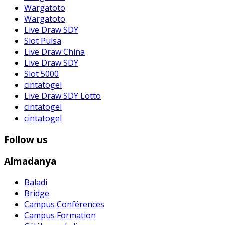
Wargatoto
Wargatoto
Live Draw SDY
Slot Pulsa
Live Draw China
Live Draw SDY
Slot 5000
cintatogel
Live Draw SDY Lotto
cintatogel
cintatogel
Follow us
Almadanya
Baladi
Bridge
Campus Conférences
Campus Formation