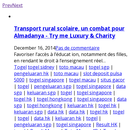
Prev
Next
Transport rural scolaire, un combat pour
Almadanya - Try me Luxury & Charity
December 16, 2014
Pas de commentaire
Favoriser l’accès à l’éducat ion, notamment des filles,
en rendant le droit à l’enseignement réel…
Togel
togel sidney
|
toto macau
|
togel sgp
|
pengeluaran hk
|
toto macau
|
slot deposit pulsa
5000
|
togel singapore
|
togel macau
|
situs gacor
|
togel
|
pengeluaran sgp
|
togel singapore
|
data
sgp
|
keluaran sgp
|
togel
|
togel singapore
|
togel hk
|
togel hongkong
|
togel singapore
|
data
sgp
|
togel hongkong
|
keluaran hk
|
togel hk
|
keluaran sgp
|
data hk
|
data hk
|
togel hk
|
togel
|
togel
|
data hk
|
keluaran hk
|
togel
|
pengeluaran sgp
|
togel singapore
|
Result HK
|