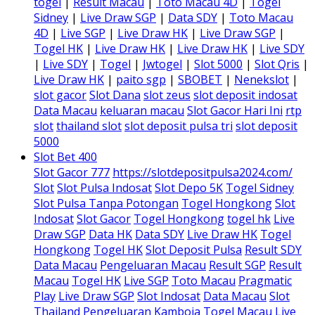
togel
|
Result Macau
|
Toto Macau 4D
|
Togel
Sidney
|
Live Draw SGP
|
Data SDY
|
Toto Macau
4D
|
Live SGP
|
Live Draw HK
|
Live Draw SGP
|
Togel HK
|
Live Draw HK
|
Live Draw HK
|
Live SDY
|
Live SDY
|
Togel
|
Jwtogel
|
Slot 5000
|
Slot Qris
|
Live Draw HK
|
paito sgp
|
SBOBET
|
Nenekslot
|
slot gacor
Slot Dana
slot zeus
slot deposit indosat
Data Macau
keluaran macau
Slot Gacor Hari Ini
rtp
slot
thailand slot
slot deposit pulsa tri
slot deposit
5000
Slot Bet 400
Slot Gacor 777
https://slotdepositpulsa2024.com/
Slot
Slot Pulsa Indosat
Slot Depo 5K
Togel Sidney
Slot Pulsa Tanpa Potongan
Togel Hongkong
Slot
Indosat
Slot Gacor
Togel Hongkong
togel hk
Live
Draw SGP
Data HK
Data SDY
Live Draw HK
Togel
Hongkong
Togel HK
Slot Deposit Pulsa
Result SDY
Data Macau
Pengeluaran Macau
Result SGP
Result
Macau
Togel HK
Live SGP
Toto Macau
Pragmatic
Play
Live Draw SGP
Slot Indosat
Data Macau
Slot
Thailand
Pengeluaran Kamboja
Togel Macau
Live