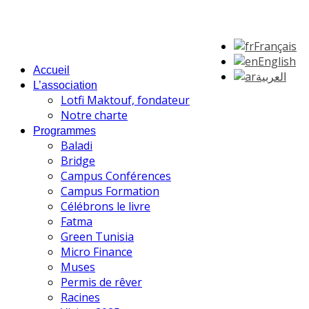
Français
English
Accueil
العربية
L’association
Lotfi Maktouf, fondateur
Notre charte
Programmes
Baladi
Bridge
Campus Conférences
Campus Formation
Célébrons le livre
Fatma
Green Tunisia
Micro Finance
Muses
Permis de rêver
Racines