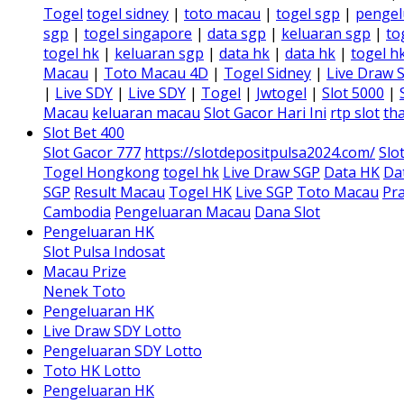
Togel
togel sidney
|
toto macau
|
togel sgp
|
pengel
sgp
|
togel singapore
|
data sgp
|
keluaran sgp
|
to
togel hk
|
keluaran sgp
|
data hk
|
data hk
|
togel h
Macau
|
Toto Macau 4D
|
Togel Sidney
|
Live Draw 
|
Live SDY
|
Live SDY
|
Togel
|
Jwtogel
|
Slot 5000
|
Macau
keluaran macau
Slot Gacor Hari Ini
rtp slot
tha
Slot Bet 400
Slot Gacor 777
https://slotdepositpulsa2024.com/
Slo
Togel Hongkong
togel hk
Live Draw SGP
Data HK
Da
SGP
Result Macau
Togel HK
Live SGP
Toto Macau
Pra
Cambodia
Pengeluaran Macau
Dana Slot
Pengeluaran HK
Slot Pulsa Indosat
Macau Prize
Nenek Toto
Pengeluaran HK
Live Draw SDY Lotto
Pengeluaran SDY Lotto
Toto HK Lotto
Pengeluaran HK