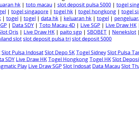
uaran hk
|
toto macau
|
slot deposit pulsa 5000
|
togel sin
gel
|
togel singapore
|
togel hk
|
togel hongkong
|
togel s
k
|
togel
|
togel
|
data hk
|
keluaran hk
|
togel
|
pengeluar
SGP
|
Data SDY
|
Toto Macau 4D
|
Live SGP
|
Live Draw HK
Slot Qris
|
Live Draw HK
|
paito sgp
|
SBOBET
|
Nenekslot
iland slot
slot deposit pulsa tri
slot deposit 5000
t
Slot Pulsa Indosat
Slot Depo 5K
Togel Sidney
Slot Pulsa T
ta SDY
Live Draw HK
Togel Hongkong
Togel HK
Slot Deposi
gmatic Play
Live Draw SGP
Slot Indosat
Data Macau
Slot Th