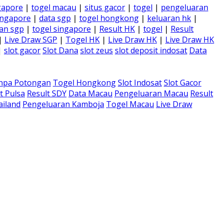
gapore
|
togel macau
|
situs gacor
|
togel
|
pengeluaran
ingapore
|
data sgp
|
togel hongkong
|
keluaran hk
|
an sgp
|
togel singapore
|
Result HK
|
togel
|
Result
|
Live Draw SGP
|
Togel HK
|
Live Draw HK
|
Live Draw HK
|
slot gacor
Slot Dana
slot zeus
slot deposit indosat
Data
anpa Potongan
Togel Hongkong
Slot Indosat
Slot Gacor
t Pulsa
Result SDY
Data Macau
Pengeluaran Macau
Result
ailand
Pengeluaran Kamboja
Togel Macau
Live Draw