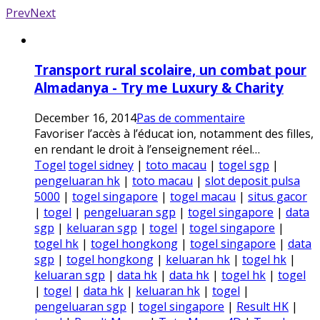
Prev
Next
Transport rural scolaire, un combat pour
Almadanya - Try me Luxury & Charity
December 16, 2014
Pas de commentaire
Favoriser l’accès à l’éducat ion, notamment des filles,
en rendant le droit à l’enseignement réel…
Togel
togel sidney
|
toto macau
|
togel sgp
|
pengeluaran hk
|
toto macau
|
slot deposit pulsa
5000
|
togel singapore
|
togel macau
|
situs gacor
|
togel
|
pengeluaran sgp
|
togel singapore
|
data
sgp
|
keluaran sgp
|
togel
|
togel singapore
|
togel hk
|
togel hongkong
|
togel singapore
|
data
sgp
|
togel hongkong
|
keluaran hk
|
togel hk
|
keluaran sgp
|
data hk
|
data hk
|
togel hk
|
togel
|
togel
|
data hk
|
keluaran hk
|
togel
|
pengeluaran sgp
|
togel singapore
|
Result HK
|