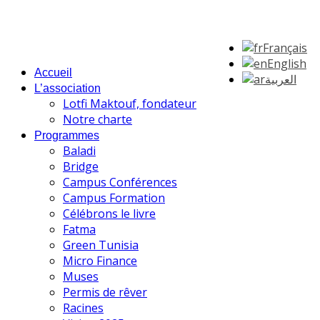
Français
English
Accueil
العربية
L’association
Lotfi Maktouf, fondateur
Notre charte
Programmes
Baladi
Bridge
Campus Conférences
Campus Formation
Célébrons le livre
Fatma
Green Tunisia
Micro Finance
Muses
Permis de rêver
Racines