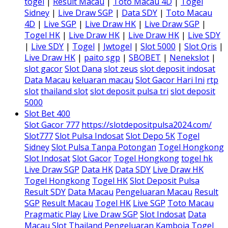
togel
|
Result Macau
|
Toto Macau 4D
|
Togel
Sidney
|
Live Draw SGP
|
Data SDY
|
Toto Macau
4D
|
Live SGP
|
Live Draw HK
|
Live Draw SGP
|
Togel HK
|
Live Draw HK
|
Live Draw HK
|
Live SDY
|
Live SDY
|
Togel
|
Jwtogel
|
Slot 5000
|
Slot Qris
|
Live Draw HK
|
paito sgp
|
SBOBET
|
Nenekslot
|
slot gacor
Slot Dana
slot zeus
slot deposit indosat
Data Macau
keluaran macau
Slot Gacor Hari Ini
rtp
slot
thailand slot
slot deposit pulsa tri
slot deposit
5000
Slot Bet 400
Slot Gacor 777
https://slotdepositpulsa2024.com/
Slot777
Slot Pulsa Indosat
Slot Depo 5K
Togel
Sidney
Slot Pulsa Tanpa Potongan
Togel Hongkong
Slot Indosat
Slot Gacor
Togel Hongkong
togel hk
Live Draw SGP
Data HK
Data SDY
Live Draw HK
Togel Hongkong
Togel HK
Slot Deposit Pulsa
Result SDY
Data Macau
Pengeluaran Macau
Result
SGP
Result Macau
Togel HK
Live SGP
Toto Macau
Pragmatic Play
Live Draw SGP
Slot Indosat
Data
Macau
Slot Thailand
Pengeluaran Kamboja
Togel