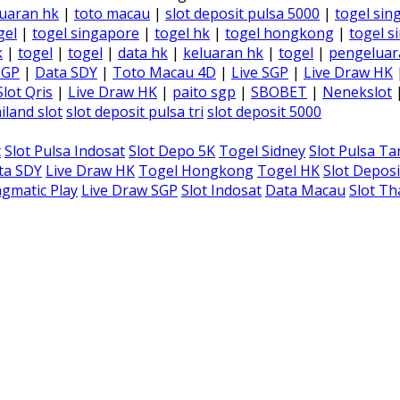
uaran hk
|
toto macau
|
slot deposit pulsa 5000
|
togel sin
gel
|
togel singapore
|
togel hk
|
togel hongkong
|
togel s
k
|
togel
|
togel
|
data hk
|
keluaran hk
|
togel
|
pengeluar
SGP
|
Data SDY
|
Toto Macau 4D
|
Live SGP
|
Live Draw HK
Slot Qris
|
Live Draw HK
|
paito sgp
|
SBOBET
|
Nenekslot
iland slot
slot deposit pulsa tri
slot deposit 5000
t
Slot Pulsa Indosat
Slot Depo 5K
Togel Sidney
Slot Pulsa T
ta SDY
Live Draw HK
Togel Hongkong
Togel HK
Slot Deposi
gmatic Play
Live Draw SGP
Slot Indosat
Data Macau
Slot Th