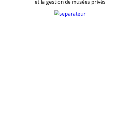
et la gestion de musées privés