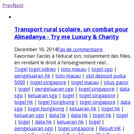
Prev
Next
Transport rural scolaire, un combat pour
Almadanya - Try me Luxury & Charity
December 16, 2014
Pas de commentaire
Favoriser l’accès à l’éducat ion, notamment des filles,
en rendant le droit à l’enseignement réel…
Togel
togel sidney
|
toto macau
|
togel sgp
|
pengeluaran hk
|
toto macau
|
slot deposit pulsa
5000
|
togel singapore
|
togel macau
|
situs gacor
|
togel
|
pengeluaran sgp
|
togel singapore
|
data
sgp
|
keluaran sgp
|
togel
|
togel singapore
|
togel hk
|
togel hongkong
|
togel singapore
|
data
sgp
|
togel hongkong
|
keluaran hk
|
togel hk
|
keluaran sgp
|
data hk
|
data hk
|
togel hk
|
togel
|
togel
|
data hk
|
keluaran hk
|
togel
|
pengeluaran sgp
|
togel singapore
|
Result HK
|