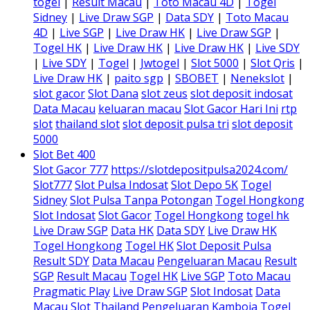
togel
|
Result Macau
|
Toto Macau 4D
|
Togel
Sidney
|
Live Draw SGP
|
Data SDY
|
Toto Macau
4D
|
Live SGP
|
Live Draw HK
|
Live Draw SGP
|
Togel HK
|
Live Draw HK
|
Live Draw HK
|
Live SDY
|
Live SDY
|
Togel
|
Jwtogel
|
Slot 5000
|
Slot Qris
|
Live Draw HK
|
paito sgp
|
SBOBET
|
Nenekslot
|
slot gacor
Slot Dana
slot zeus
slot deposit indosat
Data Macau
keluaran macau
Slot Gacor Hari Ini
rtp
slot
thailand slot
slot deposit pulsa tri
slot deposit
5000
Slot Bet 400
Slot Gacor 777
https://slotdepositpulsa2024.com/
Slot777
Slot Pulsa Indosat
Slot Depo 5K
Togel
Sidney
Slot Pulsa Tanpa Potongan
Togel Hongkong
Slot Indosat
Slot Gacor
Togel Hongkong
togel hk
Live Draw SGP
Data HK
Data SDY
Live Draw HK
Togel Hongkong
Togel HK
Slot Deposit Pulsa
Result SDY
Data Macau
Pengeluaran Macau
Result
SGP
Result Macau
Togel HK
Live SGP
Toto Macau
Pragmatic Play
Live Draw SGP
Slot Indosat
Data
Macau
Slot Thailand
Pengeluaran Kamboja
Togel