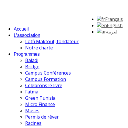
Français
English
Accueil
العربية
L’association
Lotfi Maktouf, fondateur
Notre charte
Programmes
Baladi
Bridge
Campus Conférences
Campus Formation
Célébrons le livre
Fatma
Green Tunisia
Micro Finance
Muses
Permis de rêver
Racines