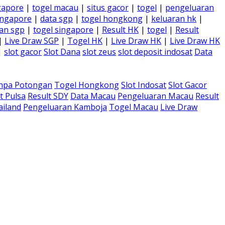
gapore
|
togel macau
|
situs gacor
|
togel
|
pengeluaran
ingapore
|
data sgp
|
togel hongkong
|
keluaran hk
|
an sgp
|
togel singapore
|
Result HK
|
togel
|
Result
|
Live Draw SGP
|
Togel HK
|
Live Draw HK
|
Live Draw HK
|
slot gacor
Slot Dana
slot zeus
slot deposit indosat
Data
anpa Potongan
Togel Hongkong
Slot Indosat
Slot Gacor
t Pulsa
Result SDY
Data Macau
Pengeluaran Macau
Result
ailand
Pengeluaran Kamboja
Togel Macau
Live Draw