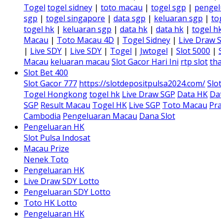
Togel
togel sidney
|
toto macau
|
togel sgp
|
pengel
sgp
|
togel singapore
|
data sgp
|
keluaran sgp
|
to
togel hk
|
keluaran sgp
|
data hk
|
data hk
|
togel h
Macau
|
Toto Macau 4D
|
Togel Sidney
|
Live Draw 
|
Live SDY
|
Live SDY
|
Togel
|
Jwtogel
|
Slot 5000
|
Macau
keluaran macau
Slot Gacor Hari Ini
rtp slot
tha
Slot Bet 400
Slot Gacor 777
https://slotdepositpulsa2024.com/
Slo
Togel Hongkong
togel hk
Live Draw SGP
Data HK
Da
SGP
Result Macau
Togel HK
Live SGP
Toto Macau
Pra
Cambodia
Pengeluaran Macau
Dana Slot
Pengeluaran HK
Slot Pulsa Indosat
Macau Prize
Nenek Toto
Pengeluaran HK
Live Draw SDY Lotto
Pengeluaran SDY Lotto
Toto HK Lotto
Pengeluaran HK