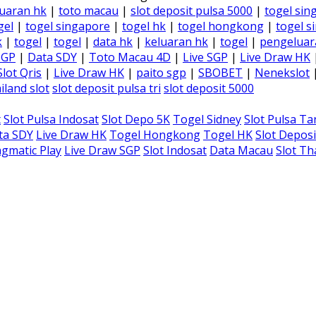
uaran hk
|
toto macau
|
slot deposit pulsa 5000
|
togel sin
gel
|
togel singapore
|
togel hk
|
togel hongkong
|
togel s
k
|
togel
|
togel
|
data hk
|
keluaran hk
|
togel
|
pengeluar
SGP
|
Data SDY
|
Toto Macau 4D
|
Live SGP
|
Live Draw HK
Slot Qris
|
Live Draw HK
|
paito sgp
|
SBOBET
|
Nenekslot
iland slot
slot deposit pulsa tri
slot deposit 5000
t
Slot Pulsa Indosat
Slot Depo 5K
Togel Sidney
Slot Pulsa T
ta SDY
Live Draw HK
Togel Hongkong
Togel HK
Slot Deposi
gmatic Play
Live Draw SGP
Slot Indosat
Data Macau
Slot Th