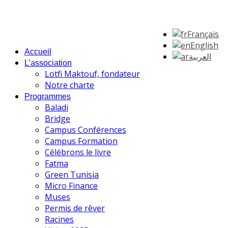
Français
English
Accueil
العربية
L’association
Lotfi Maktouf, fondateur
Notre charte
Programmes
Baladi
Bridge
Campus Conférences
Campus Formation
Célébrons le livre
Fatma
Green Tunisia
Micro Finance
Muses
Permis de rêver
Racines