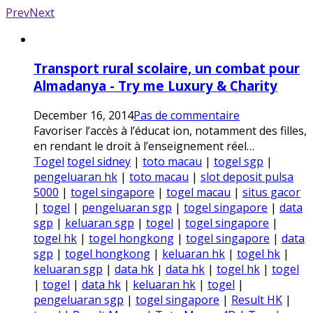
Prev
Next
Transport rural scolaire, un combat pour
Almadanya - Try me Luxury & Charity
December 16, 2014
Pas de commentaire
Favoriser l’accès à l’éducat ion, notamment des filles,
en rendant le droit à l’enseignement réel…
Togel
togel sidney
|
toto macau
|
togel sgp
|
pengeluaran hk
|
toto macau
|
slot deposit pulsa
5000
|
togel singapore
|
togel macau
|
situs gacor
|
togel
|
pengeluaran sgp
|
togel singapore
|
data
sgp
|
keluaran sgp
|
togel
|
togel singapore
|
togel hk
|
togel hongkong
|
togel singapore
|
data
sgp
|
togel hongkong
|
keluaran hk
|
togel hk
|
keluaran sgp
|
data hk
|
data hk
|
togel hk
|
togel
|
togel
|
data hk
|
keluaran hk
|
togel
|
pengeluaran sgp
|
togel singapore
|
Result HK
|