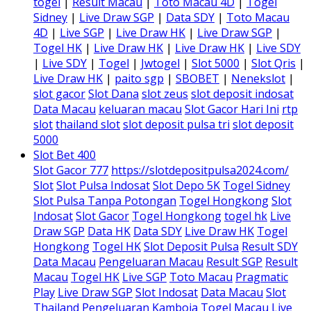
togel
|
Result Macau
|
Toto Macau 4D
|
Togel
Sidney
|
Live Draw SGP
|
Data SDY
|
Toto Macau
4D
|
Live SGP
|
Live Draw HK
|
Live Draw SGP
|
Togel HK
|
Live Draw HK
|
Live Draw HK
|
Live SDY
|
Live SDY
|
Togel
|
Jwtogel
|
Slot 5000
|
Slot Qris
|
Live Draw HK
|
paito sgp
|
SBOBET
|
Nenekslot
|
slot gacor
Slot Dana
slot zeus
slot deposit indosat
Data Macau
keluaran macau
Slot Gacor Hari Ini
rtp
slot
thailand slot
slot deposit pulsa tri
slot deposit
5000
Slot Bet 400
Slot Gacor 777
https://slotdepositpulsa2024.com/
Slot
Slot Pulsa Indosat
Slot Depo 5K
Togel Sidney
Slot Pulsa Tanpa Potongan
Togel Hongkong
Slot
Indosat
Slot Gacor
Togel Hongkong
togel hk
Live
Draw SGP
Data HK
Data SDY
Live Draw HK
Togel
Hongkong
Togel HK
Slot Deposit Pulsa
Result SDY
Data Macau
Pengeluaran Macau
Result SGP
Result
Macau
Togel HK
Live SGP
Toto Macau
Pragmatic
Play
Live Draw SGP
Slot Indosat
Data Macau
Slot
Thailand
Pengeluaran Kamboja
Togel Macau
Live