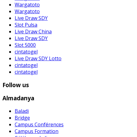
Wargatoto
Wargatoto
Live Draw SDY
Slot Pulsa
Live Draw China
Live Draw SDY
Slot 5000
cintatogel
Live Draw SDY Lotto
cintatogel
cintatogel
Follow us
Almadanya
Baladi
Bridge
Campus Conférences
Campus Formation