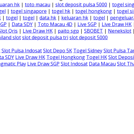
uaran hk
|
toto macau
|
slot deposit pulsa 5000
|
togel sin
gel
|
togel singapore
|
togel hk
|
togel hongkong
|
togel s
k
|
togel
|
togel
|
data hk
|
keluaran hk
|
togel
|
pengeluar
SGP
|
Data SDY
|
Toto Macau 4D
|
Live SGP
|
Live Draw HK
Slot Qris
|
Live Draw HK
|
paito sgp
|
SBOBET
|
Nenekslot
iland slot
slot deposit pulsa tri
slot deposit 5000
t
Slot Pulsa Indosat
Slot Depo 5K
Togel Sidney
Slot Pulsa T
ta SDY
Live Draw HK
Togel Hongkong
Togel HK
Slot Deposi
gmatic Play
Live Draw SGP
Slot Indosat
Data Macau
Slot Th