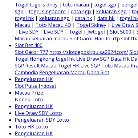
Togel
togel sidney
|
toto macau
|
togel sgp
|
pengel
sgp
|
togel singapore
|
data sgp
|
keluaran sgp
|
to
togel hk
|
keluaran sgp
|
data hk
|
data hk
|
togel h
Macau
|
Toto Macau 4D
|
Togel Sidney
|
Live Draw 
|
Live SDY
|
Live SDY
|
Togel
|
Jwtogel
|
Slot 5000
|
Macau
keluaran macau
Slot Gacor Hari Ini
rtp slot
tha
Slot Bet 400
Slot Gacor 777
https://slotdepositpulsa2024.com/
Slo
Togel Hongkong
togel hk
Live Draw SGP
Data HK
Da
SGP
Result Macau
Togel HK
Live SGP
Toto Macau
Pra
Cambodia
Pengeluaran Macau
Dana Slot
Pengeluaran HK
Slot Pulsa Indosat
Macau Prize
Nenek Toto
Pengeluaran HK
Live Draw SDY Lotto
Pengeluaran SDY Lotto
Toto HK Lotto
Pengeluaran HK