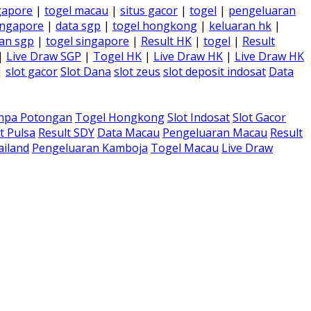
gapore
|
togel macau
|
situs gacor
|
togel
|
pengeluaran
ingapore
|
data sgp
|
togel hongkong
|
keluaran hk
|
an sgp
|
togel singapore
|
Result HK
|
togel
|
Result
|
Live Draw SGP
|
Togel HK
|
Live Draw HK
|
Live Draw HK
|
slot gacor
Slot Dana
slot zeus
slot deposit indosat
Data
anpa Potongan
Togel Hongkong
Slot Indosat
Slot Gacor
t Pulsa
Result SDY
Data Macau
Pengeluaran Macau
Result
ailand
Pengeluaran Kamboja
Togel Macau
Live Draw