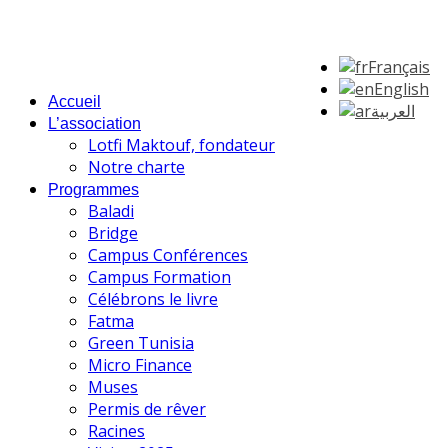
Français
English
Accueil
العربية
L’association
Lotfi Maktouf, fondateur
Notre charte
Programmes
Baladi
Bridge
Campus Conférences
Campus Formation
Célébrons le livre
Fatma
Green Tunisia
Micro Finance
Muses
Permis de rêver
Racines