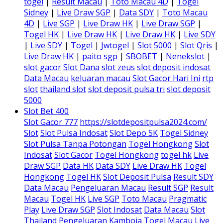
togel
|
Result Macau
|
Toto Macau 4D
|
Togel
Sidney
|
Live Draw SGP
|
Data SDY
|
Toto Macau
4D
|
Live SGP
|
Live Draw HK
|
Live Draw SGP
|
Togel HK
|
Live Draw HK
|
Live Draw HK
|
Live SDY
|
Live SDY
|
Togel
|
Jwtogel
|
Slot 5000
|
Slot Qris
|
Live Draw HK
|
paito sgp
|
SBOBET
|
Nenekslot
|
slot gacor
Slot Dana
slot zeus
slot deposit indosat
Data Macau
keluaran macau
Slot Gacor Hari Ini
rtp
slot
thailand slot
slot deposit pulsa tri
slot deposit
5000
Slot Bet 400
Slot Gacor 777
https://slotdepositpulsa2024.com/
Slot
Slot Pulsa Indosat
Slot Depo 5K
Togel Sidney
Slot Pulsa Tanpa Potongan
Togel Hongkong
Slot
Indosat
Slot Gacor
Togel Hongkong
togel hk
Live
Draw SGP
Data HK
Data SDY
Live Draw HK
Togel
Hongkong
Togel HK
Slot Deposit Pulsa
Result SDY
Data Macau
Pengeluaran Macau
Result SGP
Result
Macau
Togel HK
Live SGP
Toto Macau
Pragmatic
Play
Live Draw SGP
Slot Indosat
Data Macau
Slot
Thailand
Pengeluaran Kamboja
Togel Macau
Live