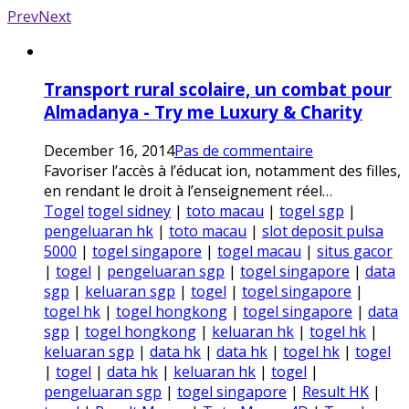
Prev
Next
Transport rural scolaire, un combat pour
Almadanya - Try me Luxury & Charity
December 16, 2014
Pas de commentaire
Favoriser l’accès à l’éducat ion, notamment des filles,
en rendant le droit à l’enseignement réel…
Togel
togel sidney
|
toto macau
|
togel sgp
|
pengeluaran hk
|
toto macau
|
slot deposit pulsa
5000
|
togel singapore
|
togel macau
|
situs gacor
|
togel
|
pengeluaran sgp
|
togel singapore
|
data
sgp
|
keluaran sgp
|
togel
|
togel singapore
|
togel hk
|
togel hongkong
|
togel singapore
|
data
sgp
|
togel hongkong
|
keluaran hk
|
togel hk
|
keluaran sgp
|
data hk
|
data hk
|
togel hk
|
togel
|
togel
|
data hk
|
keluaran hk
|
togel
|
pengeluaran sgp
|
togel singapore
|
Result HK
|