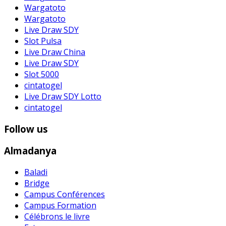
Wargatoto
Wargatoto
Live Draw SDY
Slot Pulsa
Live Draw China
Live Draw SDY
Slot 5000
cintatogel
Live Draw SDY Lotto
cintatogel
Follow us
Almadanya
Baladi
Bridge
Campus Conférences
Campus Formation
Célébrons le livre