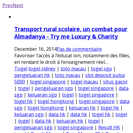
Prev
Next
Transport rural scolaire, un combat pour
Almadanya - Try me Luxury & Charity
December 16, 2014
Pas de commentaire
Favoriser l’accès à l’éducat ion, notamment des filles,
en rendant le droit à l’enseignement réel…
Togel
togel sidney
|
toto macau
|
togel sgp
|
pengeluaran hk
|
toto macau
|
slot deposit pulsa
5000
|
togel singapore
|
togel macau
|
situs gacor
|
togel
|
pengeluaran sgp
|
togel singapore
|
data
sgp
|
keluaran sgp
|
togel
|
togel singapore
|
togel hk
|
togel hongkong
|
togel singapore
|
data
sgp
|
togel hongkong
|
keluaran hk
|
togel hk
|
keluaran sgp
|
data hk
|
data hk
|
togel hk
|
togel
|
togel
|
data hk
|
keluaran hk
|
togel
|
pengeluaran sgp
|
togel singapore
|
Result HK
|