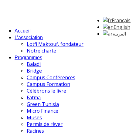
Français
English
Accueil
العربية
L’association
Lotfi Maktouf, fondateur
Notre charte
Programmes
Baladi
Bridge
Campus Conférences
Campus Formation
Célébrons le livre
Fatma
Green Tunisia
Micro Finance
Muses
Permis de rêver
Racines