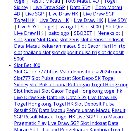
togel
|
Result Macau
|
Toto Macau 4D
|
Togel
Sidney
|
Live Draw SGP
|
Data SDY
|
Toto Macau
4D
|
Live SGP
|
Live Draw HK
|
Live Draw SGP
|
Togel HK
|
Live Draw HK
|
Live Draw HK
|
Live SDY
|
Live SDY
|
Togel
|
Jwtogel
|
Slot 5000
|
Slot Qris
|
Live Draw HK
|
paito sgp
|
SBOBET
|
Nenekslot
|
slot gacor
Slot Dana
slot zeus
slot deposit indosat
Data Macau
keluaran macau
Slot Gacor Hari Ini
rtp
slot
thailand slot
slot deposit pulsa tri
slot deposit
5000
Slot Bet 400
Slot Gacor 777
https://slotdepositpulsa2024.com/
Slot777
Slot Pulsa Indosat
Slot Depo 5K
Togel
Sidney
Slot Pulsa Tanpa Potongan
Togel Hongkong
Slot Indosat
Slot Gacor
Togel Hongkong
togel hk
Live Draw SGP
Data HK
Data SDY
Live Draw HK
Togel Hongkong
Togel HK
Slot Deposit Pulsa
Result SDY
Data Macau
Pengeluaran Macau
Result
SGP
Result Macau
Togel HK
Live SGP
Toto Macau
Pragmatic Play
Live Draw SGP
Slot Indosat
Data
Macau
Slot Thailand
Pengeluaran Kamboja
Togel