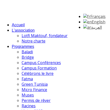
Français
English
Accueil
العربية
L’association
Lotfi Maktouf, fondateur
Notre charte
Programmes
Baladi
Bridge
Campus Conférences
Campus Formation
Célébrons le livre
Fatma
Green Tunisia
Micro Finance
Muses
Permis de rêver
Racines