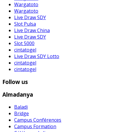
Wargatoto
Wargatoto
Live Draw SDY
Slot Pulsa
Live Draw China
Live Draw SDY
Slot 5000
cintatogel
Live Draw SDY Lotto
cintatogel
cintatogel
Follow us
Almadanya
Baladi
Bridge
Campus Conférences
Campus Formation