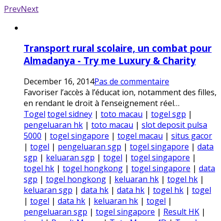
Prev
Next
Transport rural scolaire, un combat pour
Almadanya - Try me Luxury & Charity
December 16, 2014
Pas de commentaire
Favoriser l’accès à l’éducat ion, notamment des filles,
en rendant le droit à l’enseignement réel…
Togel
togel sidney
|
toto macau
|
togel sgp
|
pengeluaran hk
|
toto macau
|
slot deposit pulsa
5000
|
togel singapore
|
togel macau
|
situs gacor
|
togel
|
pengeluaran sgp
|
togel singapore
|
data
sgp
|
keluaran sgp
|
togel
|
togel singapore
|
togel hk
|
togel hongkong
|
togel singapore
|
data
sgp
|
togel hongkong
|
keluaran hk
|
togel hk
|
keluaran sgp
|
data hk
|
data hk
|
togel hk
|
togel
|
togel
|
data hk
|
keluaran hk
|
togel
|
pengeluaran sgp
|
togel singapore
|
Result HK
|