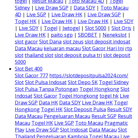
togel
|
Result Macau
|
Toto Macau 4D
|
Togel
Sidney
|
Live Draw SGP
|
Data SDY
|
Toto Macau
4D
|
Live SGP
|
Live Draw HK
|
Live Draw SGP
|
Togel HK
|
Live Draw HK
|
Live Draw HK
|
Live SDY
|
Live SDY
|
Togel
|
Jwtogel
|
Slot 5000
|
Slot Qris
|
Live Draw HK
|
paito sgp
|
SBOBET
|
Nenekslot
|
slot gacor
Slot Dana
slot zeus
slot deposit indosat
Data Macau
keluaran macau
Slot Gacor Hari Ini
rtp
slot
thailand slot
slot deposit pulsa tri
slot deposit
5000
Slot Bet 400
Slot Gacor 777
https://slotdepositpulsa2024.com/
Slot
Slot Pulsa Indosat
Slot Depo 5K
Togel Sidney
Slot Pulsa Tanpa Potongan
Togel Hongkong
Slot
Indosat
Slot Gacor
Togel Hongkong
togel hk
Live
Draw SGP
Data HK
Data SDY
Live Draw HK
Togel
Hongkong
Togel HK
Slot Deposit Pulsa
Result SDY
Data Macau
Pengeluaran Macau
Result SGP
Result
Macau
Togel HK
Live SGP
Toto Macau
Pragmatic
Play
Live Draw SGP
Slot Indosat
Data Macau
Slot
Thailand
Pengeluaran Kamboja
Togel Macau
Live