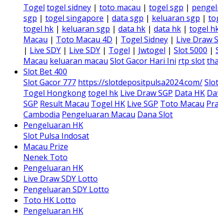
Togel
togel sidney
|
toto macau
|
togel sgp
|
pengel
sgp
|
togel singapore
|
data sgp
|
keluaran sgp
|
to
togel hk
|
keluaran sgp
|
data hk
|
data hk
|
togel h
Macau
|
Toto Macau 4D
|
Togel Sidney
|
Live Draw 
|
Live SDY
|
Live SDY
|
Togel
|
Jwtogel
|
Slot 5000
|
Macau
keluaran macau
Slot Gacor Hari Ini
rtp slot
tha
Slot Bet 400
Slot Gacor 777
https://slotdepositpulsa2024.com/
Slo
Togel Hongkong
togel hk
Live Draw SGP
Data HK
Da
SGP
Result Macau
Togel HK
Live SGP
Toto Macau
Pra
Cambodia
Pengeluaran Macau
Dana Slot
Pengeluaran HK
Slot Pulsa Indosat
Macau Prize
Nenek Toto
Pengeluaran HK
Live Draw SDY Lotto
Pengeluaran SDY Lotto
Toto HK Lotto
Pengeluaran HK