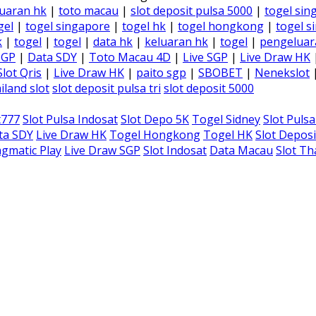
uaran hk
|
toto macau
|
slot deposit pulsa 5000
|
togel sin
gel
|
togel singapore
|
togel hk
|
togel hongkong
|
togel s
k
|
togel
|
togel
|
data hk
|
keluaran hk
|
togel
|
pengeluar
SGP
|
Data SDY
|
Toto Macau 4D
|
Live SGP
|
Live Draw HK
Slot Qris
|
Live Draw HK
|
paito sgp
|
SBOBET
|
Nenekslot
iland slot
slot deposit pulsa tri
slot deposit 5000
t777
Slot Pulsa Indosat
Slot Depo 5K
Togel Sidney
Slot Puls
ta SDY
Live Draw HK
Togel Hongkong
Togel HK
Slot Deposi
gmatic Play
Live Draw SGP
Slot Indosat
Data Macau
Slot Th