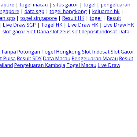
gapore
|
togel macau
|
situs gacor
|
togel
|
pengeluaran
ingapore
|
data sgp
|
togel hongkong
|
keluaran hk
|
an sgp
|
togel singapore
|
Result HK
|
togel
|
Result
|
Live Draw SGP
|
Togel HK
|
Live Draw HK
|
Live Draw HK
|
slot gacor
Slot Dana
slot zeus
slot deposit indosat
Data
a Tanpa Potongan
Togel Hongkong
Slot Indosat
Slot Gacor
t Pulsa
Result SDY
Data Macau
Pengeluaran Macau
Result
ailand
Pengeluaran Kamboja
Togel Macau
Live Draw