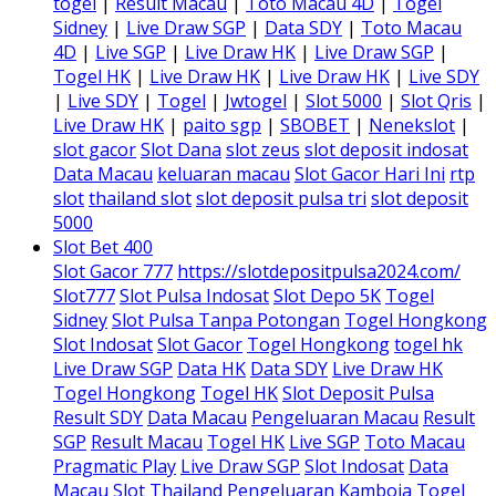
togel
|
Result Macau
|
Toto Macau 4D
|
Togel
Sidney
|
Live Draw SGP
|
Data SDY
|
Toto Macau
4D
|
Live SGP
|
Live Draw HK
|
Live Draw SGP
|
Togel HK
|
Live Draw HK
|
Live Draw HK
|
Live SDY
|
Live SDY
|
Togel
|
Jwtogel
|
Slot 5000
|
Slot Qris
|
Live Draw HK
|
paito sgp
|
SBOBET
|
Nenekslot
|
slot gacor
Slot Dana
slot zeus
slot deposit indosat
Data Macau
keluaran macau
Slot Gacor Hari Ini
rtp
slot
thailand slot
slot deposit pulsa tri
slot deposit
5000
Slot Bet 400
Slot Gacor 777
https://slotdepositpulsa2024.com/
Slot777
Slot Pulsa Indosat
Slot Depo 5K
Togel
Sidney
Slot Pulsa Tanpa Potongan
Togel Hongkong
Slot Indosat
Slot Gacor
Togel Hongkong
togel hk
Live Draw SGP
Data HK
Data SDY
Live Draw HK
Togel Hongkong
Togel HK
Slot Deposit Pulsa
Result SDY
Data Macau
Pengeluaran Macau
Result
SGP
Result Macau
Togel HK
Live SGP
Toto Macau
Pragmatic Play
Live Draw SGP
Slot Indosat
Data
Macau
Slot Thailand
Pengeluaran Kamboja
Togel