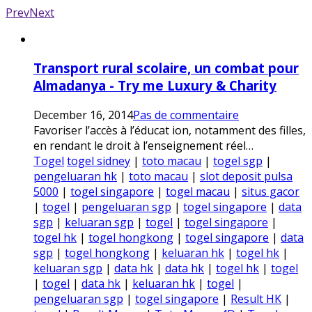
Prev
Next
Transport rural scolaire, un combat pour
Almadanya - Try me Luxury & Charity
December 16, 2014
Pas de commentaire
Favoriser l’accès à l’éducat ion, notamment des filles,
en rendant le droit à l’enseignement réel…
Togel
togel sidney
|
toto macau
|
togel sgp
|
pengeluaran hk
|
toto macau
|
slot deposit pulsa
5000
|
togel singapore
|
togel macau
|
situs gacor
|
togel
|
pengeluaran sgp
|
togel singapore
|
data
sgp
|
keluaran sgp
|
togel
|
togel singapore
|
togel hk
|
togel hongkong
|
togel singapore
|
data
sgp
|
togel hongkong
|
keluaran hk
|
togel hk
|
keluaran sgp
|
data hk
|
data hk
|
togel hk
|
togel
|
togel
|
data hk
|
keluaran hk
|
togel
|
pengeluaran sgp
|
togel singapore
|
Result HK
|