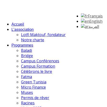
Français
English
Accueil
العربية
L’association
Lotfi Maktouf, fondateur
Notre charte
Programmes
Baladi
Bridge
Campus Conférences
Campus Formation
Célébrons le livre
Fatma
Green Tunisia
Micro Finance
Muses
Permis de rêver
Racines