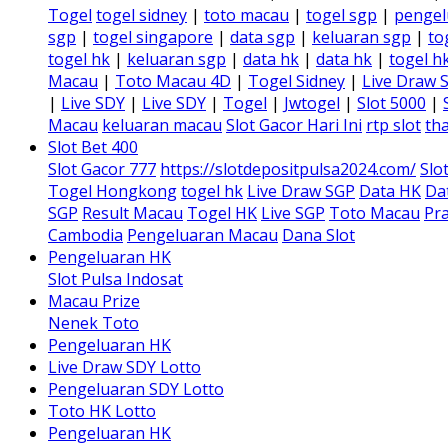
Togel
togel sidney
|
toto macau
|
togel sgp
|
pengel
sgp
|
togel singapore
|
data sgp
|
keluaran sgp
|
to
togel hk
|
keluaran sgp
|
data hk
|
data hk
|
togel h
Macau
|
Toto Macau 4D
|
Togel Sidney
|
Live Draw 
|
Live SDY
|
Live SDY
|
Togel
|
Jwtogel
|
Slot 5000
|
Macau
keluaran macau
Slot Gacor Hari Ini
rtp slot
tha
Slot Bet 400
Slot Gacor 777
https://slotdepositpulsa2024.com/
Slo
Togel Hongkong
togel hk
Live Draw SGP
Data HK
Da
SGP
Result Macau
Togel HK
Live SGP
Toto Macau
Pra
Cambodia
Pengeluaran Macau
Dana Slot
Pengeluaran HK
Slot Pulsa Indosat
Macau Prize
Nenek Toto
Pengeluaran HK
Live Draw SDY Lotto
Pengeluaran SDY Lotto
Toto HK Lotto
Pengeluaran HK