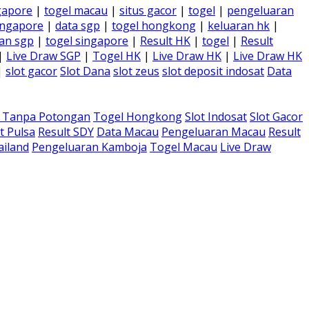
gapore
|
togel macau
|
situs gacor
|
togel
|
pengeluaran
ingapore
|
data sgp
|
togel hongkong
|
keluaran hk
|
an sgp
|
togel singapore
|
Result HK
|
togel
|
Result
|
Live Draw SGP
|
Togel HK
|
Live Draw HK
|
Live Draw HK
|
slot gacor
Slot Dana
slot zeus
slot deposit indosat
Data
a Tanpa Potongan
Togel Hongkong
Slot Indosat
Slot Gacor
t Pulsa
Result SDY
Data Macau
Pengeluaran Macau
Result
ailand
Pengeluaran Kamboja
Togel Macau
Live Draw