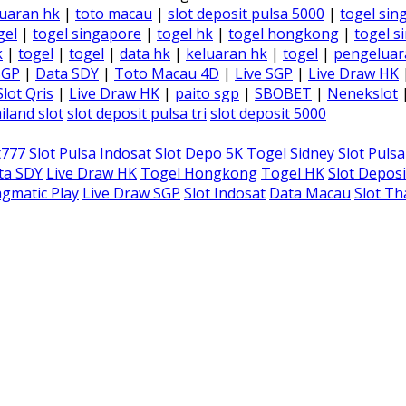
uaran hk
|
toto macau
|
slot deposit pulsa 5000
|
togel sin
gel
|
togel singapore
|
togel hk
|
togel hongkong
|
togel s
k
|
togel
|
togel
|
data hk
|
keluaran hk
|
togel
|
pengeluar
SGP
|
Data SDY
|
Toto Macau 4D
|
Live SGP
|
Live Draw HK
Slot Qris
|
Live Draw HK
|
paito sgp
|
SBOBET
|
Nenekslot
iland slot
slot deposit pulsa tri
slot deposit 5000
t777
Slot Pulsa Indosat
Slot Depo 5K
Togel Sidney
Slot Puls
ta SDY
Live Draw HK
Togel Hongkong
Togel HK
Slot Deposi
gmatic Play
Live Draw SGP
Slot Indosat
Data Macau
Slot Th