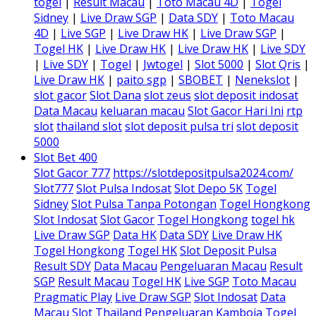
togel
|
Result Macau
|
Toto Macau 4D
|
Togel
Sidney
|
Live Draw SGP
|
Data SDY
|
Toto Macau
4D
|
Live SGP
|
Live Draw HK
|
Live Draw SGP
|
Togel HK
|
Live Draw HK
|
Live Draw HK
|
Live SDY
|
Live SDY
|
Togel
|
Jwtogel
|
Slot 5000
|
Slot Qris
|
Live Draw HK
|
paito sgp
|
SBOBET
|
Nenekslot
|
slot gacor
Slot Dana
slot zeus
slot deposit indosat
Data Macau
keluaran macau
Slot Gacor Hari Ini
rtp
slot
thailand slot
slot deposit pulsa tri
slot deposit
5000
Slot Bet 400
Slot Gacor 777
https://slotdepositpulsa2024.com/
Slot777
Slot Pulsa Indosat
Slot Depo 5K
Togel
Sidney
Slot Pulsa Tanpa Potongan
Togel Hongkong
Slot Indosat
Slot Gacor
Togel Hongkong
togel hk
Live Draw SGP
Data HK
Data SDY
Live Draw HK
Togel Hongkong
Togel HK
Slot Deposit Pulsa
Result SDY
Data Macau
Pengeluaran Macau
Result
SGP
Result Macau
Togel HK
Live SGP
Toto Macau
Pragmatic Play
Live Draw SGP
Slot Indosat
Data
Macau
Slot Thailand
Pengeluaran Kamboja
Togel