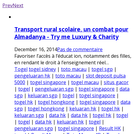
Prev
Next
Transport rural scolaire, un combat pour
Almadanya - Try me Luxury & Charity
December 16, 2014
Pas de commentaire
Favoriser l’accès à l’éducat ion, notamment des filles,
en rendant le droit à l’enseignement réel…
Togel
togel sidney
|
toto macau
|
togel sgp
|
pengeluaran hk
|
toto macau
|
slot deposit pulsa
5000
|
togel singapore
|
togel macau
|
situs gacor
|
togel
|
pengeluaran sgp
|
togel singapore
|
data
sgp
|
keluaran sgp
|
togel
|
togel singapore
|
togel hk
|
togel hongkong
|
togel singapore
|
data
sgp
|
togel hongkong
|
keluaran hk
|
togel hk
|
keluaran sgp
|
data hk
|
data hk
|
togel hk
|
togel
|
togel
|
data hk
|
keluaran hk
|
togel
|
pengeluaran sgp
|
togel singapore
|
Result HK
|