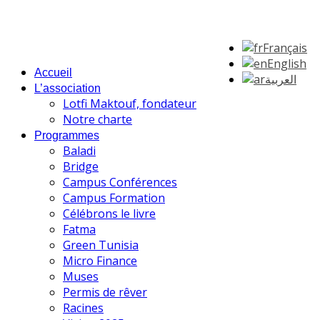
Français
English
Accueil
العربية
L’association
Lotfi Maktouf, fondateur
Notre charte
Programmes
Baladi
Bridge
Campus Conférences
Campus Formation
Célébrons le livre
Fatma
Green Tunisia
Micro Finance
Muses
Permis de rêver
Racines