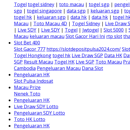
Togel
togel sidney
|
toto macau
|
togel sgp
|
pengel
sgp
|
togel singapore
|
data sgp
|
keluaran sgp
|
to
togel hk
|
keluaran sgp
|
data hk
|
data hk
|
togel h
Macau
|
Toto Macau 4D
|
Togel Sidney
|
Live Draw 
|
Live SDY
|
Live SDY
|
Togel
|
Jwtogel
|
Slot 5000
|
Macau
keluaran macau
Slot Gacor Hari Ini
rtp slot
tha
Slot Bet 400
Slot Gacor 777
https://slotdepositpulsa2024.com/
Slo
Togel Hongkong
togel hk
Live Draw SGP
Data HK
Da
SGP
Result Macau
Togel HK
Live SGP
Toto Macau
Pra
Cambodia
Pengeluaran Macau
Dana Slot
Pengeluaran HK
Slot Pulsa Indosat
Macau Prize
Nenek Toto
Pengeluaran HK
Live Draw SDY Lotto
Pengeluaran SDY Lotto
Toto HK Lotto
Pengeluaran HK