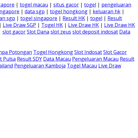
gapore
|
togel macau
|
situs gacor
|
togel
|
pengeluaran
ingapore
|
data sgp
|
togel hongkong
|
keluaran hk
|
an sgp
|
togel singapore
|
Result HK
|
togel
|
Result
|
Live Draw SGP
|
Togel HK
|
Live Draw HK
|
Live Draw HK
|
slot gacor
Slot Dana
slot zeus
slot deposit indosat
Data
anpa Potongan
Togel Hongkong
Slot Indosat
Slot Gacor
t Pulsa
Result SDY
Data Macau
Pengeluaran Macau
Result
ailand
Pengeluaran Kamboja
Togel Macau
Live Draw