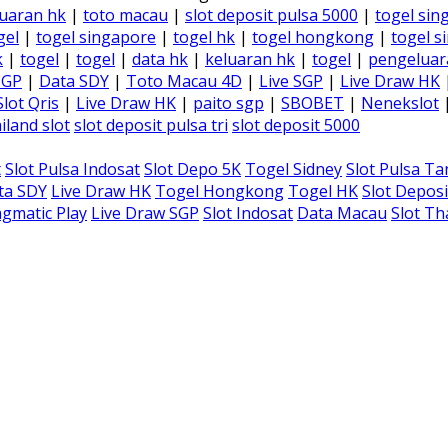
uaran hk
|
toto macau
|
slot deposit pulsa 5000
|
togel sin
gel
|
togel singapore
|
togel hk
|
togel hongkong
|
togel s
k
|
togel
|
togel
|
data hk
|
keluaran hk
|
togel
|
pengeluar
SGP
|
Data SDY
|
Toto Macau 4D
|
Live SGP
|
Live Draw HK
Slot Qris
|
Live Draw HK
|
paito sgp
|
SBOBET
|
Nenekslot
iland slot
slot deposit pulsa tri
slot deposit 5000
t
Slot Pulsa Indosat
Slot Depo 5K
Togel Sidney
Slot Pulsa T
ta SDY
Live Draw HK
Togel Hongkong
Togel HK
Slot Deposi
gmatic Play
Live Draw SGP
Slot Indosat
Data Macau
Slot Th