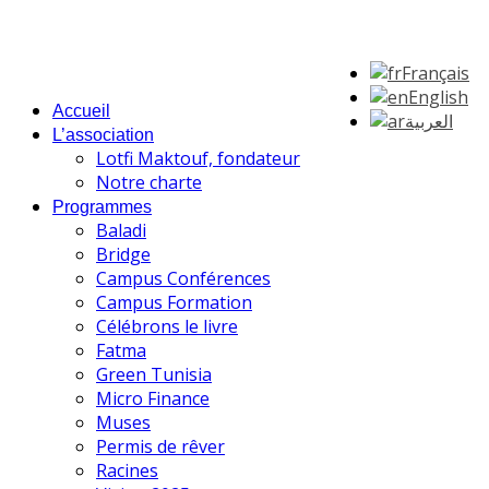
Français
English
Accueil
العربية
L’association
Lotfi Maktouf, fondateur
Notre charte
Programmes
Baladi
Bridge
Campus Conférences
Campus Formation
Célébrons le livre
Fatma
Green Tunisia
Micro Finance
Muses
Permis de rêver
Racines