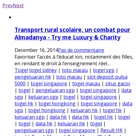
Prev
Next
Transport rural scolaire, un combat pour
Almadanya - Try me Luxury & Charity
December 16, 2014
Pas de commentaire
Favoriser l’accès à l’éducat ion, notamment des filles,
en rendant le droit à l’enseignement réel…
Togel
togel sidney
|
toto macau
|
togel sgp
|
pengeluaran hk
|
toto macau
|
slot deposit pulsa
5000
|
togel singapore
|
togel macau
|
situs gacor
|
togel
|
pengeluaran sgp
|
togel singapore
|
data
sgp
|
keluaran sgp
|
togel
|
togel singapore
|
togel hk
|
togel hongkong
|
togel singapore
|
data
sgp
|
togel hongkong
|
keluaran hk
|
togel hk
|
keluaran sgp
|
data hk
|
data hk
|
togel hk
|
togel
|
togel
|
data hk
|
keluaran hk
|
togel
|
pengeluaran sgp
|
togel singapore
|
Result HK
|