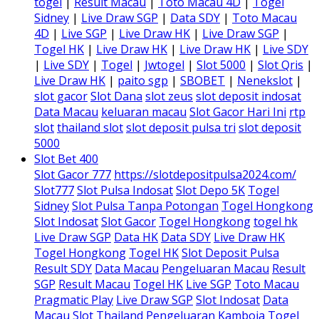
togel
|
Result Macau
|
Toto Macau 4D
|
Togel
Sidney
|
Live Draw SGP
|
Data SDY
|
Toto Macau
4D
|
Live SGP
|
Live Draw HK
|
Live Draw SGP
|
Togel HK
|
Live Draw HK
|
Live Draw HK
|
Live SDY
|
Live SDY
|
Togel
|
Jwtogel
|
Slot 5000
|
Slot Qris
|
Live Draw HK
|
paito sgp
|
SBOBET
|
Nenekslot
|
slot gacor
Slot Dana
slot zeus
slot deposit indosat
Data Macau
keluaran macau
Slot Gacor Hari Ini
rtp
slot
thailand slot
slot deposit pulsa tri
slot deposit
5000
Slot Bet 400
Slot Gacor 777
https://slotdepositpulsa2024.com/
Slot777
Slot Pulsa Indosat
Slot Depo 5K
Togel
Sidney
Slot Pulsa Tanpa Potongan
Togel Hongkong
Slot Indosat
Slot Gacor
Togel Hongkong
togel hk
Live Draw SGP
Data HK
Data SDY
Live Draw HK
Togel Hongkong
Togel HK
Slot Deposit Pulsa
Result SDY
Data Macau
Pengeluaran Macau
Result
SGP
Result Macau
Togel HK
Live SGP
Toto Macau
Pragmatic Play
Live Draw SGP
Slot Indosat
Data
Macau
Slot Thailand
Pengeluaran Kamboja
Togel