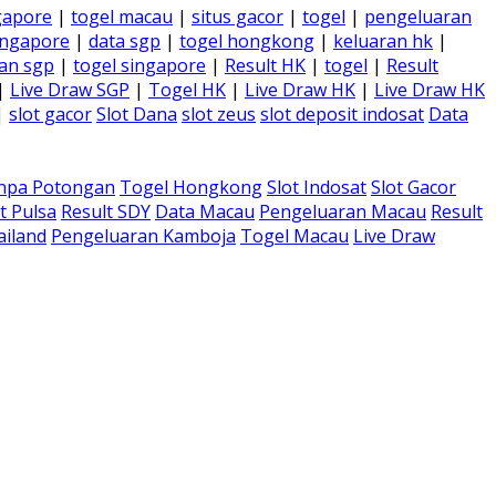
gapore
|
togel macau
|
situs gacor
|
togel
|
pengeluaran
ingapore
|
data sgp
|
togel hongkong
|
keluaran hk
|
an sgp
|
togel singapore
|
Result HK
|
togel
|
Result
|
Live Draw SGP
|
Togel HK
|
Live Draw HK
|
Live Draw HK
|
slot gacor
Slot Dana
slot zeus
slot deposit indosat
Data
anpa Potongan
Togel Hongkong
Slot Indosat
Slot Gacor
t Pulsa
Result SDY
Data Macau
Pengeluaran Macau
Result
ailand
Pengeluaran Kamboja
Togel Macau
Live Draw