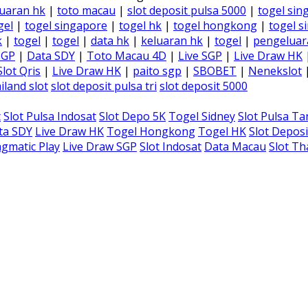
uaran hk
|
toto macau
|
slot deposit pulsa 5000
|
togel sin
gel
|
togel singapore
|
togel hk
|
togel hongkong
|
togel s
k
|
togel
|
togel
|
data hk
|
keluaran hk
|
togel
|
pengeluar
SGP
|
Data SDY
|
Toto Macau 4D
|
Live SGP
|
Live Draw HK
Slot Qris
|
Live Draw HK
|
paito sgp
|
SBOBET
|
Nenekslot
iland slot
slot deposit pulsa tri
slot deposit 5000
t
Slot Pulsa Indosat
Slot Depo 5K
Togel Sidney
Slot Pulsa T
ta SDY
Live Draw HK
Togel Hongkong
Togel HK
Slot Deposi
gmatic Play
Live Draw SGP
Slot Indosat
Data Macau
Slot Th