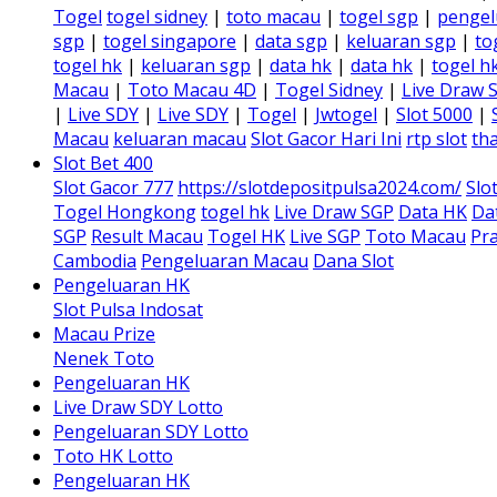
Togel
togel sidney
|
toto macau
|
togel sgp
|
pengel
sgp
|
togel singapore
|
data sgp
|
keluaran sgp
|
to
togel hk
|
keluaran sgp
|
data hk
|
data hk
|
togel h
Macau
|
Toto Macau 4D
|
Togel Sidney
|
Live Draw 
|
Live SDY
|
Live SDY
|
Togel
|
Jwtogel
|
Slot 5000
|
Macau
keluaran macau
Slot Gacor Hari Ini
rtp slot
tha
Slot Bet 400
Slot Gacor 777
https://slotdepositpulsa2024.com/
Slo
Togel Hongkong
togel hk
Live Draw SGP
Data HK
Da
SGP
Result Macau
Togel HK
Live SGP
Toto Macau
Pra
Cambodia
Pengeluaran Macau
Dana Slot
Pengeluaran HK
Slot Pulsa Indosat
Macau Prize
Nenek Toto
Pengeluaran HK
Live Draw SDY Lotto
Pengeluaran SDY Lotto
Toto HK Lotto
Pengeluaran HK