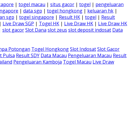
gapore
|
togel macau
|
situs gacor
|
togel
|
pengeluaran
ingapore
|
data sgp
|
togel hongkong
|
keluaran hk
|
an sgp
|
togel singapore
|
Result HK
|
togel
|
Result
|
Live Draw SGP
|
Togel HK
|
Live Draw HK
|
Live Draw HK
|
slot gacor
Slot Dana
slot zeus
slot deposit indosat
Data
anpa Potongan
Togel Hongkong
Slot Indosat
Slot Gacor
t Pulsa
Result SDY
Data Macau
Pengeluaran Macau
Result
ailand
Pengeluaran Kamboja
Togel Macau
Live Draw