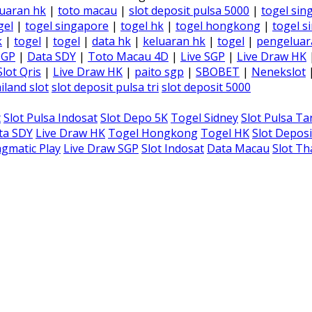
uaran hk
|
toto macau
|
slot deposit pulsa 5000
|
togel sin
gel
|
togel singapore
|
togel hk
|
togel hongkong
|
togel s
k
|
togel
|
togel
|
data hk
|
keluaran hk
|
togel
|
pengeluar
SGP
|
Data SDY
|
Toto Macau 4D
|
Live SGP
|
Live Draw HK
Slot Qris
|
Live Draw HK
|
paito sgp
|
SBOBET
|
Nenekslot
iland slot
slot deposit pulsa tri
slot deposit 5000
t
Slot Pulsa Indosat
Slot Depo 5K
Togel Sidney
Slot Pulsa T
ta SDY
Live Draw HK
Togel Hongkong
Togel HK
Slot Deposi
gmatic Play
Live Draw SGP
Slot Indosat
Data Macau
Slot Th