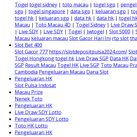
Togel
togel sidney
|
toto macau
|
togel sgp
|
pengel
sgp
|
togel singapore
|
data sgp
|
keluaran sgp
|
to
togel hk
|
keluaran sgp
|
data hk
|
data hk
|
togel h
Macau
|
Toto Macau 4D
|
Togel Sidney
|
Live Draw 
|
Live SDY
|
Live SDY
|
Togel
|
Jwtogel
|
Slot 5000
|
Macau
keluaran macau
Slot Gacor Hari Ini
rtp slot
tha
Slot Bet 400
Slot Gacor 777
https://slotdepositpulsa2024.com/
Slo
Togel Hongkong
togel hk
Live Draw SGP
Data HK
Da
SGP
Result Macau
Togel HK
Live SGP
Toto Macau
Pra
Cambodia
Pengeluaran Macau
Dana Slot
Pengeluaran HK
Slot Pulsa Indosat
Macau Prize
Nenek Toto
Pengeluaran HK
Live Draw SDY Lotto
Pengeluaran SDY Lotto
Toto HK Lotto
Pengeluaran HK