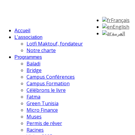
Français
English
Accueil
العربية
L’association
Lotfi Maktouf, fondateur
Notre charte
Programmes
Baladi
Bridge
Campus Conférences
Campus Formation
Célébrons le livre
Fatma
Green Tunisia
Micro Finance
Muses
Permis de rêver
Racines