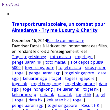
Prev
Next
Transport rural scolaire, un combat pour
Almadanya - Try me Luxury & Charity
December 16, 2014
Pas de commentaire
Favoriser l’accès à l’éducat ion, notamment des filles,
en rendant le droit à l’enseignement réel…
Togel
togel sidney
|
toto macau
|
togel sgp
|
pengeluaran hk
|
toto macau
|
slot deposit pulsa
5000
|
togel singapore
|
togel macau
|
situs gacor
|
togel
|
pengeluaran sgp
|
togel singapore
|
data
sgp
|
keluaran sgp
|
togel
|
togel singapore
|
togel hk
|
togel hongkong
|
togel singapore
|
data
sgp
|
togel hongkong
|
keluaran hk
|
togel hk
|
keluaran sgp
|
data hk
|
data hk
|
togel hk
|
togel
|
togel
|
data hk
|
keluaran hk
|
togel
|
pengeluaran sgp
|
togel singapore
|
Result HK
|