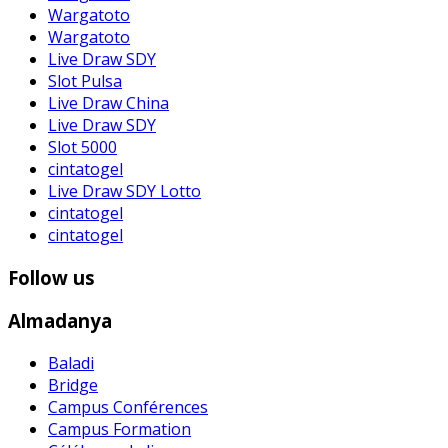
Wargatoto
Wargatoto
Live Draw SDY
Slot Pulsa
Live Draw China
Live Draw SDY
Slot 5000
cintatogel
Live Draw SDY Lotto
cintatogel
cintatogel
Follow us
Almadanya
Baladi
Bridge
Campus Conférences
Campus Formation