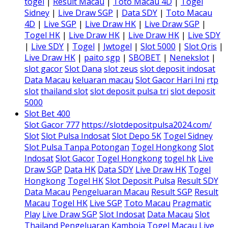
togel
|
Result Macau
|
Toto Macau 4D
|
Togel
Sidney
|
Live Draw SGP
|
Data SDY
|
Toto Macau
4D
|
Live SGP
|
Live Draw HK
|
Live Draw SGP
|
Togel HK
|
Live Draw HK
|
Live Draw HK
|
Live SDY
|
Live SDY
|
Togel
|
Jwtogel
|
Slot 5000
|
Slot Qris
|
Live Draw HK
|
paito sgp
|
SBOBET
|
Nenekslot
|
slot gacor
Slot Dana
slot zeus
slot deposit indosat
Data Macau
keluaran macau
Slot Gacor Hari Ini
rtp
slot
thailand slot
slot deposit pulsa tri
slot deposit
5000
Slot Bet 400
Slot Gacor 777
https://slotdepositpulsa2024.com/
Slot
Slot Pulsa Indosat
Slot Depo 5K
Togel Sidney
Slot Pulsa Tanpa Potongan
Togel Hongkong
Slot
Indosat
Slot Gacor
Togel Hongkong
togel hk
Live
Draw SGP
Data HK
Data SDY
Live Draw HK
Togel
Hongkong
Togel HK
Slot Deposit Pulsa
Result SDY
Data Macau
Pengeluaran Macau
Result SGP
Result
Macau
Togel HK
Live SGP
Toto Macau
Pragmatic
Play
Live Draw SGP
Slot Indosat
Data Macau
Slot
Thailand
Pengeluaran Kamboja
Togel Macau
Live