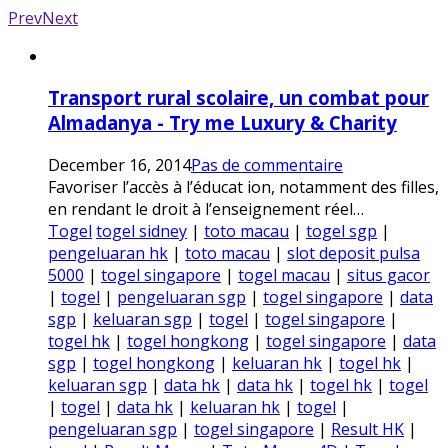
Prev
Next
Transport rural scolaire, un combat pour
Almadanya - Try me Luxury & Charity
December 16, 2014
Pas de commentaire
Favoriser l’accès à l’éducat ion, notamment des filles,
en rendant le droit à l’enseignement réel…
Togel
togel sidney
|
toto macau
|
togel sgp
|
pengeluaran hk
|
toto macau
|
slot deposit pulsa
5000
|
togel singapore
|
togel macau
|
situs gacor
|
togel
|
pengeluaran sgp
|
togel singapore
|
data
sgp
|
keluaran sgp
|
togel
|
togel singapore
|
togel hk
|
togel hongkong
|
togel singapore
|
data
sgp
|
togel hongkong
|
keluaran hk
|
togel hk
|
keluaran sgp
|
data hk
|
data hk
|
togel hk
|
togel
|
togel
|
data hk
|
keluaran hk
|
togel
|
pengeluaran sgp
|
togel singapore
|
Result HK
|