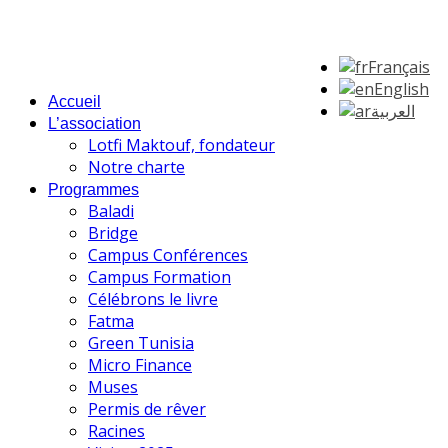
Français
English
Accueil
العربية
L’association
Lotfi Maktouf, fondateur
Notre charte
Programmes
Baladi
Bridge
Campus Conférences
Campus Formation
Célébrons le livre
Fatma
Green Tunisia
Micro Finance
Muses
Permis de rêver
Racines