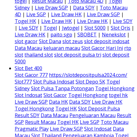
togel
|
Result Macau
|
Toto Macau 4D
|
Togel
Sidney
|
Live Draw SGP
|
Data SDY
|
Toto Macau
4D
|
Live SGP
|
Live Draw HK
|
Live Draw SGP
|
Togel HK
|
Live Draw HK
|
Live Draw HK
|
Live SDY
|
Live SDY
|
Togel
|
Jwtogel
|
Slot 5000
|
Slot Qris
|
Live Draw HK
|
paito sgp
|
SBOBET
|
Nenekslot
|
slot gacor
Slot Dana
slot zeus
slot deposit indosat
Data Macau
keluaran macau
Slot Gacor Hari Ini
rtp
slot
thailand slot
slot deposit pulsa tri
slot deposit
5000
Slot Bet 400
Slot Gacor 777
https://slotdepositpulsa2024.com/
Slot777
Slot Pulsa Indosat
Slot Depo 5K
Togel
Sidney
Slot Pulsa Tanpa Potongan
Togel Hongkong
Slot Indosat
Slot Gacor
Togel Hongkong
togel hk
Live Draw SGP
Data HK
Data SDY
Live Draw HK
Togel Hongkong
Togel HK
Slot Deposit Pulsa
Result SDY
Data Macau
Pengeluaran Macau
Result
SGP
Result Macau
Togel HK
Live SGP
Toto Macau
Pragmatic Play
Live Draw SGP
Slot Indosat
Data
Macau
Slot Thailand
Pengeluaran Kamboja
Togel