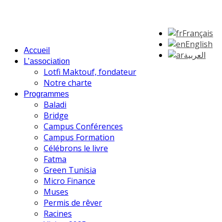
Français
English
Accueil
العربية
L’association
Lotfi Maktouf, fondateur
Notre charte
Programmes
Baladi
Bridge
Campus Conférences
Campus Formation
Célébrons le livre
Fatma
Green Tunisia
Micro Finance
Muses
Permis de rêver
Racines