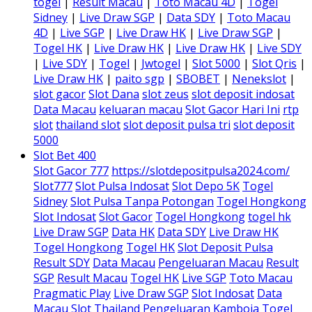
togel
|
Result Macau
|
Toto Macau 4D
|
Togel
Sidney
|
Live Draw SGP
|
Data SDY
|
Toto Macau
4D
|
Live SGP
|
Live Draw HK
|
Live Draw SGP
|
Togel HK
|
Live Draw HK
|
Live Draw HK
|
Live SDY
|
Live SDY
|
Togel
|
Jwtogel
|
Slot 5000
|
Slot Qris
|
Live Draw HK
|
paito sgp
|
SBOBET
|
Nenekslot
|
slot gacor
Slot Dana
slot zeus
slot deposit indosat
Data Macau
keluaran macau
Slot Gacor Hari Ini
rtp
slot
thailand slot
slot deposit pulsa tri
slot deposit
5000
Slot Bet 400
Slot Gacor 777
https://slotdepositpulsa2024.com/
Slot777
Slot Pulsa Indosat
Slot Depo 5K
Togel
Sidney
Slot Pulsa Tanpa Potongan
Togel Hongkong
Slot Indosat
Slot Gacor
Togel Hongkong
togel hk
Live Draw SGP
Data HK
Data SDY
Live Draw HK
Togel Hongkong
Togel HK
Slot Deposit Pulsa
Result SDY
Data Macau
Pengeluaran Macau
Result
SGP
Result Macau
Togel HK
Live SGP
Toto Macau
Pragmatic Play
Live Draw SGP
Slot Indosat
Data
Macau
Slot Thailand
Pengeluaran Kamboja
Togel