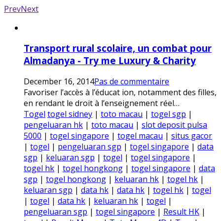
Prev
Next
Transport rural scolaire, un combat pour
Almadanya - Try me Luxury & Charity
December 16, 2014
Pas de commentaire
Favoriser l’accès à l’éducat ion, notamment des filles,
en rendant le droit à l’enseignement réel…
Togel
togel sidney
|
toto macau
|
togel sgp
|
pengeluaran hk
|
toto macau
|
slot deposit pulsa
5000
|
togel singapore
|
togel macau
|
situs gacor
|
togel
|
pengeluaran sgp
|
togel singapore
|
data
sgp
|
keluaran sgp
|
togel
|
togel singapore
|
togel hk
|
togel hongkong
|
togel singapore
|
data
sgp
|
togel hongkong
|
keluaran hk
|
togel hk
|
keluaran sgp
|
data hk
|
data hk
|
togel hk
|
togel
|
togel
|
data hk
|
keluaran hk
|
togel
|
pengeluaran sgp
|
togel singapore
|
Result HK
|