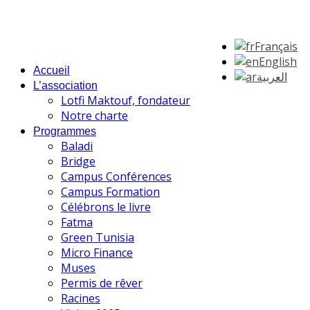
Français
English
Accueil
العربية
L’association
Lotfi Maktouf, fondateur
Notre charte
Programmes
Baladi
Bridge
Campus Conférences
Campus Formation
Célébrons le livre
Fatma
Green Tunisia
Micro Finance
Muses
Permis de rêver
Racines