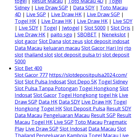
togel
|
Result Macau
|
Toto Macau 4D
|
Togel
Sidney
|
Live Draw SGP
|
Data SDY
|
Toto Macau
4D
|
Live SGP
|
Live Draw HK
|
Live Draw SGP
|
Togel HK
|
Live Draw HK
|
Live Draw HK
|
Live SDY
|
Live SDY
|
Togel
|
Jwtogel
|
Slot 5000
|
Slot Qris
|
Live Draw HK
|
paito sgp
|
SBOBET
|
Nenekslot
|
slot gacor
Slot Dana
slot zeus
slot deposit indosat
Data Macau
keluaran macau
Slot Gacor Hari Ini
rtp
slot
thailand slot
slot deposit pulsa tri
slot deposit
5000
Slot Bet 400
Slot Gacor 777
https://slotdepositpulsa2024.com/
Slot
Slot Pulsa Indosat
Slot Depo 5K
Togel Sidney
Slot Pulsa Tanpa Potongan
Togel Hongkong
Slot
Indosat
Slot Gacor
Togel Hongkong
togel hk
Live
Draw SGP
Data HK
Data SDY
Live Draw HK
Togel
Hongkong
Togel HK
Slot Deposit Pulsa
Result SDY
Data Macau
Pengeluaran Macau
Result SGP
Result
Macau
Togel HK
Live SGP
Toto Macau
Pragmatic
Play
Live Draw SGP
Slot Indosat
Data Macau
Slot
Thailand
Pengeluaran Kamboja
Togel Macau
Live