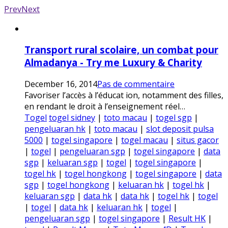
Prev
Next
Transport rural scolaire, un combat pour
Almadanya - Try me Luxury & Charity
December 16, 2014
Pas de commentaire
Favoriser l’accès à l’éducat ion, notamment des filles,
en rendant le droit à l’enseignement réel…
Togel
togel sidney
|
toto macau
|
togel sgp
|
pengeluaran hk
|
toto macau
|
slot deposit pulsa
5000
|
togel singapore
|
togel macau
|
situs gacor
|
togel
|
pengeluaran sgp
|
togel singapore
|
data
sgp
|
keluaran sgp
|
togel
|
togel singapore
|
togel hk
|
togel hongkong
|
togel singapore
|
data
sgp
|
togel hongkong
|
keluaran hk
|
togel hk
|
keluaran sgp
|
data hk
|
data hk
|
togel hk
|
togel
|
togel
|
data hk
|
keluaran hk
|
togel
|
pengeluaran sgp
|
togel singapore
|
Result HK
|