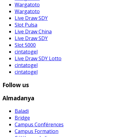
Wargatoto
Wargatoto
Live Draw SDY
Slot Pulsa
Live Draw China
Live Draw SDY
Slot 5000
cintatogel
Live Draw SDY Lotto
cintatogel
cintatogel
Follow us
Almadanya
Baladi
Bridge
Campus Conférences
Campus Formation