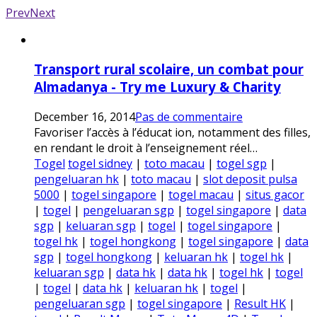
Prev
Next
Transport rural scolaire, un combat pour
Almadanya - Try me Luxury & Charity
December 16, 2014
Pas de commentaire
Favoriser l’accès à l’éducat ion, notamment des filles,
en rendant le droit à l’enseignement réel…
Togel
togel sidney
|
toto macau
|
togel sgp
|
pengeluaran hk
|
toto macau
|
slot deposit pulsa
5000
|
togel singapore
|
togel macau
|
situs gacor
|
togel
|
pengeluaran sgp
|
togel singapore
|
data
sgp
|
keluaran sgp
|
togel
|
togel singapore
|
togel hk
|
togel hongkong
|
togel singapore
|
data
sgp
|
togel hongkong
|
keluaran hk
|
togel hk
|
keluaran sgp
|
data hk
|
data hk
|
togel hk
|
togel
|
togel
|
data hk
|
keluaran hk
|
togel
|
pengeluaran sgp
|
togel singapore
|
Result HK
|