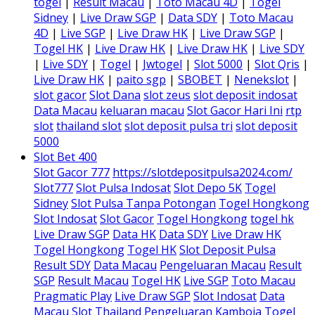
togel
|
Result Macau
|
Toto Macau 4D
|
Togel
Sidney
|
Live Draw SGP
|
Data SDY
|
Toto Macau
4D
|
Live SGP
|
Live Draw HK
|
Live Draw SGP
|
Togel HK
|
Live Draw HK
|
Live Draw HK
|
Live SDY
|
Live SDY
|
Togel
|
Jwtogel
|
Slot 5000
|
Slot Qris
|
Live Draw HK
|
paito sgp
|
SBOBET
|
Nenekslot
|
slot gacor
Slot Dana
slot zeus
slot deposit indosat
Data Macau
keluaran macau
Slot Gacor Hari Ini
rtp
slot
thailand slot
slot deposit pulsa tri
slot deposit
5000
Slot Bet 400
Slot Gacor 777
https://slotdepositpulsa2024.com/
Slot777
Slot Pulsa Indosat
Slot Depo 5K
Togel
Sidney
Slot Pulsa Tanpa Potongan
Togel Hongkong
Slot Indosat
Slot Gacor
Togel Hongkong
togel hk
Live Draw SGP
Data HK
Data SDY
Live Draw HK
Togel Hongkong
Togel HK
Slot Deposit Pulsa
Result SDY
Data Macau
Pengeluaran Macau
Result
SGP
Result Macau
Togel HK
Live SGP
Toto Macau
Pragmatic Play
Live Draw SGP
Slot Indosat
Data
Macau
Slot Thailand
Pengeluaran Kamboja
Togel