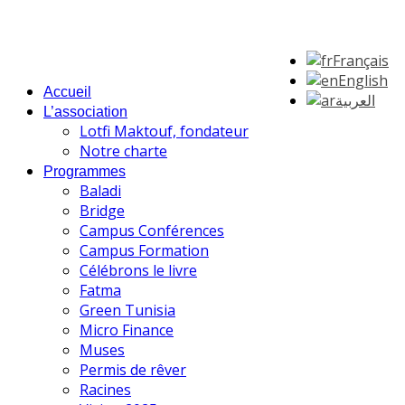
Français
English
Accueil
العربية
L’association
Lotfi Maktouf, fondateur
Notre charte
Programmes
Baladi
Bridge
Campus Conférences
Campus Formation
Célébrons le livre
Fatma
Green Tunisia
Micro Finance
Muses
Permis de rêver
Racines