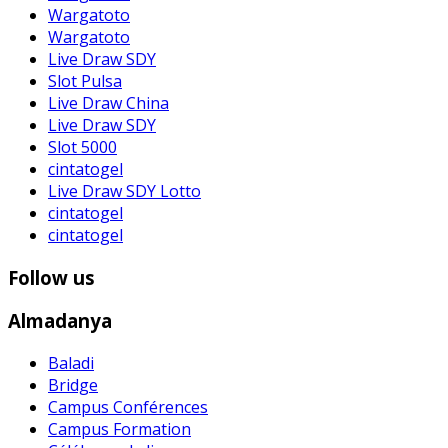
Wargatoto
Wargatoto
Live Draw SDY
Slot Pulsa
Live Draw China
Live Draw SDY
Slot 5000
cintatogel
Live Draw SDY Lotto
cintatogel
cintatogel
Follow us
Almadanya
Baladi
Bridge
Campus Conférences
Campus Formation