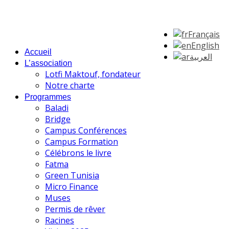
Français
English
Accueil
العربية
L’association
Lotfi Maktouf, fondateur
Notre charte
Programmes
Baladi
Bridge
Campus Conférences
Campus Formation
Célébrons le livre
Fatma
Green Tunisia
Micro Finance
Muses
Permis de rêver
Racines