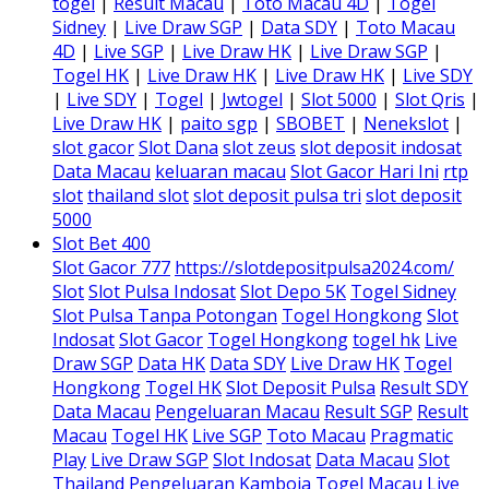
togel
|
Result Macau
|
Toto Macau 4D
|
Togel
Sidney
|
Live Draw SGP
|
Data SDY
|
Toto Macau
4D
|
Live SGP
|
Live Draw HK
|
Live Draw SGP
|
Togel HK
|
Live Draw HK
|
Live Draw HK
|
Live SDY
|
Live SDY
|
Togel
|
Jwtogel
|
Slot 5000
|
Slot Qris
|
Live Draw HK
|
paito sgp
|
SBOBET
|
Nenekslot
|
slot gacor
Slot Dana
slot zeus
slot deposit indosat
Data Macau
keluaran macau
Slot Gacor Hari Ini
rtp
slot
thailand slot
slot deposit pulsa tri
slot deposit
5000
Slot Bet 400
Slot Gacor 777
https://slotdepositpulsa2024.com/
Slot
Slot Pulsa Indosat
Slot Depo 5K
Togel Sidney
Slot Pulsa Tanpa Potongan
Togel Hongkong
Slot
Indosat
Slot Gacor
Togel Hongkong
togel hk
Live
Draw SGP
Data HK
Data SDY
Live Draw HK
Togel
Hongkong
Togel HK
Slot Deposit Pulsa
Result SDY
Data Macau
Pengeluaran Macau
Result SGP
Result
Macau
Togel HK
Live SGP
Toto Macau
Pragmatic
Play
Live Draw SGP
Slot Indosat
Data Macau
Slot
Thailand
Pengeluaran Kamboja
Togel Macau
Live