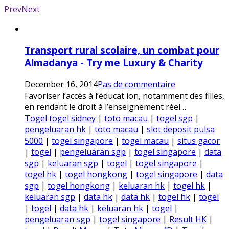
Prev
Next
Transport rural scolaire, un combat pour
Almadanya - Try me Luxury & Charity
December 16, 2014
Pas de commentaire
Favoriser l’accès à l’éducat ion, notamment des filles,
en rendant le droit à l’enseignement réel…
Togel
togel sidney
|
toto macau
|
togel sgp
|
pengeluaran hk
|
toto macau
|
slot deposit pulsa
5000
|
togel singapore
|
togel macau
|
situs gacor
|
togel
|
pengeluaran sgp
|
togel singapore
|
data
sgp
|
keluaran sgp
|
togel
|
togel singapore
|
togel hk
|
togel hongkong
|
togel singapore
|
data
sgp
|
togel hongkong
|
keluaran hk
|
togel hk
|
keluaran sgp
|
data hk
|
data hk
|
togel hk
|
togel
|
togel
|
data hk
|
keluaran hk
|
togel
|
pengeluaran sgp
|
togel singapore
|
Result HK
|