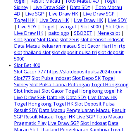
togel
|
Result Macau
|
Toto Macau 4D
|
Togel
Sidney
|
Live Draw SGP
|
Data SDY
|
Toto Macau
4D
|
Live SGP
|
Live Draw HK
|
Live Draw SGP
|
Togel HK
|
Live Draw HK
|
Live Draw HK
|
Live SDY
|
Live SDY
|
Togel
|
Jwtogel
|
Slot 5000
|
Slot Qris
|
Live Draw HK
|
paito sgp
|
SBOBET
|
Nenekslot
|
slot gacor
Slot Dana
slot zeus
slot deposit indosat
Data Macau
keluaran macau
Slot Gacor Hari Ini
rtp
slot
thailand slot
slot deposit pulsa tri
slot deposit
5000
Slot Bet 400
Slot Gacor 777
https://slotdepositpulsa2024.com/
Slot777
Slot Pulsa Indosat
Slot Depo 5K
Togel
Sidney
Slot Pulsa Tanpa Potongan
Togel Hongkong
Slot Indosat
Slot Gacor
Togel Hongkong
togel hk
Live Draw SGP
Data HK
Data SDY
Live Draw HK
Togel Hongkong
Togel HK
Slot Deposit Pulsa
Result SDY
Data Macau
Pengeluaran Macau
Result
SGP
Result Macau
Togel HK
Live SGP
Toto Macau
Pragmatic Play
Live Draw SGP
Slot Indosat
Data
Macau
Slot Thailand
Pengeluaran Kamboja
Togel