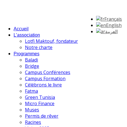
Français
English
Accueil
العربية
L’association
Lotfi Maktouf, fondateur
Notre charte
Programmes
Baladi
Bridge
Campus Conférences
Campus Formation
Célébrons le livre
Fatma
Green Tunisia
Micro Finance
Muses
Permis de rêver
Racines