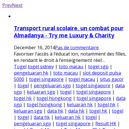
Prev
Next
Transport rural scolaire, un combat pour
Almadanya - Try me Luxury & Charity
December 16, 2014
Pas de commentaire
Favoriser l’accès à l’éducat ion, notamment des filles,
en rendant le droit à l’enseignement réel…
Togel
togel sidney
|
toto macau
|
togel sgp
|
pengeluaran hk
|
toto macau
|
slot deposit pulsa
5000
|
togel singapore
|
togel macau
|
situs gacor
|
togel
|
pengeluaran sgp
|
togel singapore
|
data
sgp
|
keluaran sgp
|
togel
|
togel singapore
|
togel hk
|
togel hongkong
|
togel singapore
|
data
sgp
|
togel hongkong
|
keluaran hk
|
togel hk
|
keluaran sgp
|
data hk
|
data hk
|
togel hk
|
togel
|
togel
|
data hk
|
keluaran hk
|
togel
|
pengeluaran sgp
|
togel singapore
|
Result HK
|