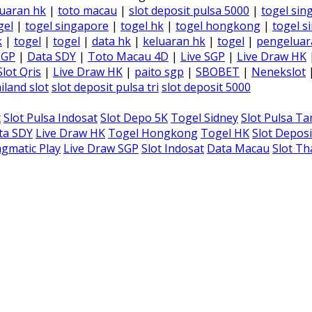
uaran hk
|
toto macau
|
slot deposit pulsa 5000
|
togel sin
gel
|
togel singapore
|
togel hk
|
togel hongkong
|
togel s
k
|
togel
|
togel
|
data hk
|
keluaran hk
|
togel
|
pengeluar
SGP
|
Data SDY
|
Toto Macau 4D
|
Live SGP
|
Live Draw HK
Slot Qris
|
Live Draw HK
|
paito sgp
|
SBOBET
|
Nenekslot
iland slot
slot deposit pulsa tri
slot deposit 5000
t
Slot Pulsa Indosat
Slot Depo 5K
Togel Sidney
Slot Pulsa T
ta SDY
Live Draw HK
Togel Hongkong
Togel HK
Slot Deposi
gmatic Play
Live Draw SGP
Slot Indosat
Data Macau
Slot Th