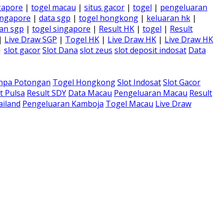
gapore
|
togel macau
|
situs gacor
|
togel
|
pengeluaran
ingapore
|
data sgp
|
togel hongkong
|
keluaran hk
|
an sgp
|
togel singapore
|
Result HK
|
togel
|
Result
|
Live Draw SGP
|
Togel HK
|
Live Draw HK
|
Live Draw HK
|
slot gacor
Slot Dana
slot zeus
slot deposit indosat
Data
anpa Potongan
Togel Hongkong
Slot Indosat
Slot Gacor
t Pulsa
Result SDY
Data Macau
Pengeluaran Macau
Result
ailand
Pengeluaran Kamboja
Togel Macau
Live Draw