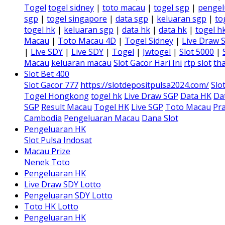
Togel
togel sidney
|
toto macau
|
togel sgp
|
pengel
sgp
|
togel singapore
|
data sgp
|
keluaran sgp
|
to
togel hk
|
keluaran sgp
|
data hk
|
data hk
|
togel h
Macau
|
Toto Macau 4D
|
Togel Sidney
|
Live Draw 
|
Live SDY
|
Live SDY
|
Togel
|
Jwtogel
|
Slot 5000
|
Macau
keluaran macau
Slot Gacor Hari Ini
rtp slot
tha
Slot Bet 400
Slot Gacor 777
https://slotdepositpulsa2024.com/
Slo
Togel Hongkong
togel hk
Live Draw SGP
Data HK
Da
SGP
Result Macau
Togel HK
Live SGP
Toto Macau
Pra
Cambodia
Pengeluaran Macau
Dana Slot
Pengeluaran HK
Slot Pulsa Indosat
Macau Prize
Nenek Toto
Pengeluaran HK
Live Draw SDY Lotto
Pengeluaran SDY Lotto
Toto HK Lotto
Pengeluaran HK