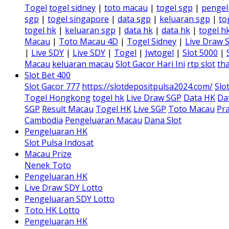
Togel
togel sidney
|
toto macau
|
togel sgp
|
pengel
sgp
|
togel singapore
|
data sgp
|
keluaran sgp
|
to
togel hk
|
keluaran sgp
|
data hk
|
data hk
|
togel h
Macau
|
Toto Macau 4D
|
Togel Sidney
|
Live Draw 
|
Live SDY
|
Live SDY
|
Togel
|
Jwtogel
|
Slot 5000
|
Macau
keluaran macau
Slot Gacor Hari Ini
rtp slot
tha
Slot Bet 400
Slot Gacor 777
https://slotdepositpulsa2024.com/
Slo
Togel Hongkong
togel hk
Live Draw SGP
Data HK
Da
SGP
Result Macau
Togel HK
Live SGP
Toto Macau
Pra
Cambodia
Pengeluaran Macau
Dana Slot
Pengeluaran HK
Slot Pulsa Indosat
Macau Prize
Nenek Toto
Pengeluaran HK
Live Draw SDY Lotto
Pengeluaran SDY Lotto
Toto HK Lotto
Pengeluaran HK