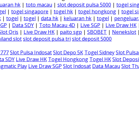
uaran hk
|
toto macau
|
slot deposit pulsa 5000
|
togel sin
gel
|
togel singapore
|
togel hk
|
togel hongkong
|
togel s
k
|
togel
|
togel
|
data hk
|
keluaran hk
|
togel
|
pengeluar
SGP
|
Data SDY
|
Toto Macau 4D
|
Live SGP
|
Live Draw HK
Slot Qris
|
Live Draw HK
|
paito sgp
|
SBOBET
|
Nenekslot
iland slot
slot deposit pulsa tri
slot deposit 5000
t777
Slot Pulsa Indosat
Slot Depo 5K
Togel Sidney
Slot Puls
ta SDY
Live Draw HK
Togel Hongkong
Togel HK
Slot Deposi
gmatic Play
Live Draw SGP
Slot Indosat
Data Macau
Slot Th