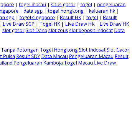
gapore
|
togel macau
|
situs gacor
|
togel
|
pengeluaran
ingapore
|
data sgp
|
togel hongkong
|
keluaran hk
|
an sgp
|
togel singapore
|
Result HK
|
togel
|
Result
|
Live Draw SGP
|
Togel HK
|
Live Draw HK
|
Live Draw HK
|
slot gacor
Slot Dana
slot zeus
slot deposit indosat
Data
a Tanpa Potongan
Togel Hongkong
Slot Indosat
Slot Gacor
t Pulsa
Result SDY
Data Macau
Pengeluaran Macau
Result
ailand
Pengeluaran Kamboja
Togel Macau
Live Draw