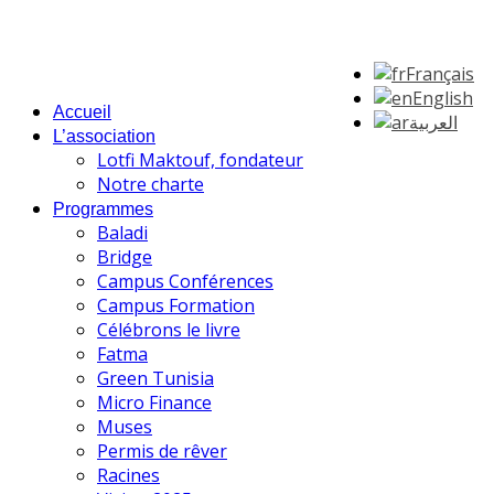
Français
English
Accueil
العربية
L’association
Lotfi Maktouf, fondateur
Notre charte
Programmes
Baladi
Bridge
Campus Conférences
Campus Formation
Célébrons le livre
Fatma
Green Tunisia
Micro Finance
Muses
Permis de rêver
Racines