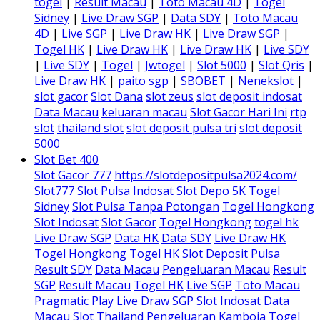
togel
|
Result Macau
|
Toto Macau 4D
|
Togel
Sidney
|
Live Draw SGP
|
Data SDY
|
Toto Macau
4D
|
Live SGP
|
Live Draw HK
|
Live Draw SGP
|
Togel HK
|
Live Draw HK
|
Live Draw HK
|
Live SDY
|
Live SDY
|
Togel
|
Jwtogel
|
Slot 5000
|
Slot Qris
|
Live Draw HK
|
paito sgp
|
SBOBET
|
Nenekslot
|
slot gacor
Slot Dana
slot zeus
slot deposit indosat
Data Macau
keluaran macau
Slot Gacor Hari Ini
rtp
slot
thailand slot
slot deposit pulsa tri
slot deposit
5000
Slot Bet 400
Slot Gacor 777
https://slotdepositpulsa2024.com/
Slot777
Slot Pulsa Indosat
Slot Depo 5K
Togel
Sidney
Slot Pulsa Tanpa Potongan
Togel Hongkong
Slot Indosat
Slot Gacor
Togel Hongkong
togel hk
Live Draw SGP
Data HK
Data SDY
Live Draw HK
Togel Hongkong
Togel HK
Slot Deposit Pulsa
Result SDY
Data Macau
Pengeluaran Macau
Result
SGP
Result Macau
Togel HK
Live SGP
Toto Macau
Pragmatic Play
Live Draw SGP
Slot Indosat
Data
Macau
Slot Thailand
Pengeluaran Kamboja
Togel