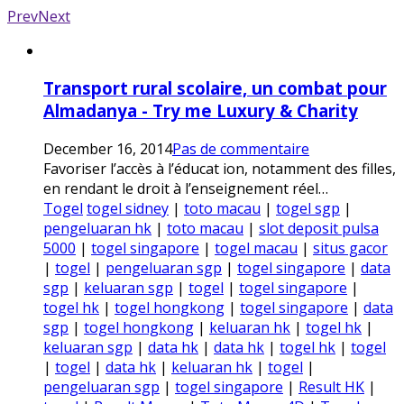
Prev
Next
Transport rural scolaire, un combat pour
Almadanya - Try me Luxury & Charity
December 16, 2014
Pas de commentaire
Favoriser l’accès à l’éducat ion, notamment des filles,
en rendant le droit à l’enseignement réel…
Togel
togel sidney
|
toto macau
|
togel sgp
|
pengeluaran hk
|
toto macau
|
slot deposit pulsa
5000
|
togel singapore
|
togel macau
|
situs gacor
|
togel
|
pengeluaran sgp
|
togel singapore
|
data
sgp
|
keluaran sgp
|
togel
|
togel singapore
|
togel hk
|
togel hongkong
|
togel singapore
|
data
sgp
|
togel hongkong
|
keluaran hk
|
togel hk
|
keluaran sgp
|
data hk
|
data hk
|
togel hk
|
togel
|
togel
|
data hk
|
keluaran hk
|
togel
|
pengeluaran sgp
|
togel singapore
|
Result HK
|