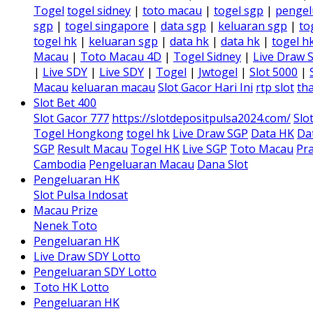
Togel
togel sidney
|
toto macau
|
togel sgp
|
pengel
sgp
|
togel singapore
|
data sgp
|
keluaran sgp
|
to
togel hk
|
keluaran sgp
|
data hk
|
data hk
|
togel h
Macau
|
Toto Macau 4D
|
Togel Sidney
|
Live Draw 
|
Live SDY
|
Live SDY
|
Togel
|
Jwtogel
|
Slot 5000
|
Macau
keluaran macau
Slot Gacor Hari Ini
rtp slot
tha
Slot Bet 400
Slot Gacor 777
https://slotdepositpulsa2024.com/
Slo
Togel Hongkong
togel hk
Live Draw SGP
Data HK
Da
SGP
Result Macau
Togel HK
Live SGP
Toto Macau
Pra
Cambodia
Pengeluaran Macau
Dana Slot
Pengeluaran HK
Slot Pulsa Indosat
Macau Prize
Nenek Toto
Pengeluaran HK
Live Draw SDY Lotto
Pengeluaran SDY Lotto
Toto HK Lotto
Pengeluaran HK