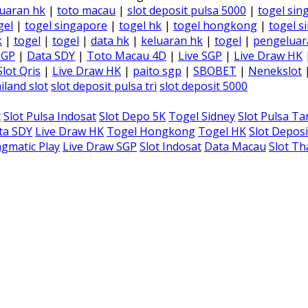
uaran hk
|
toto macau
|
slot deposit pulsa 5000
|
togel sin
gel
|
togel singapore
|
togel hk
|
togel hongkong
|
togel s
k
|
togel
|
togel
|
data hk
|
keluaran hk
|
togel
|
pengeluar
SGP
|
Data SDY
|
Toto Macau 4D
|
Live SGP
|
Live Draw HK
Slot Qris
|
Live Draw HK
|
paito sgp
|
SBOBET
|
Nenekslot
iland slot
slot deposit pulsa tri
slot deposit 5000
t
Slot Pulsa Indosat
Slot Depo 5K
Togel Sidney
Slot Pulsa T
ta SDY
Live Draw HK
Togel Hongkong
Togel HK
Slot Deposi
gmatic Play
Live Draw SGP
Slot Indosat
Data Macau
Slot Th