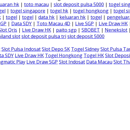
uaran hk
|
toto macau
|
slot deposit pulsa 5000
|
togel sin
gel
|
togel singapore
|
togel hk
|
togel hongkong
|
togel s
k
|
togel
|
togel
|
data hk
|
keluaran hk
|
togel
|
pengeluar
SGP
|
Data SDY
|
Toto Macau 4D
|
Live SGP
|
Live Draw HK
Slot Qris
|
Live Draw HK
|
paito sgp
|
SBOBET
|
Nenekslot
iland slot
slot deposit pulsa tri
slot deposit 5000
t
Slot Pulsa Indosat
Slot Depo 5K
Togel Sidney
Slot Pulsa T
ta SDY
Live Draw HK
Togel Hongkong
Togel HK
Slot Deposi
gmatic Play
Live Draw SGP
Slot Indosat
Data Macau
Slot Th