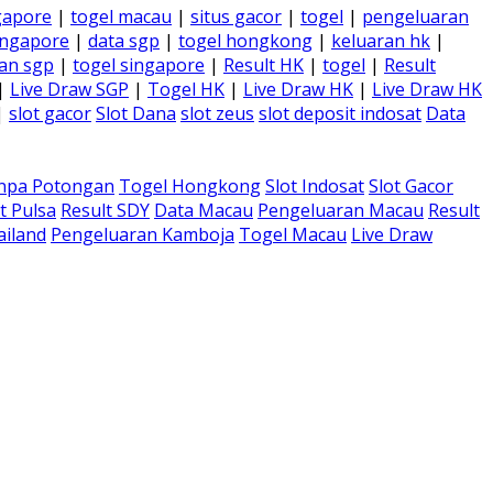
gapore
|
togel macau
|
situs gacor
|
togel
|
pengeluaran
ingapore
|
data sgp
|
togel hongkong
|
keluaran hk
|
an sgp
|
togel singapore
|
Result HK
|
togel
|
Result
|
Live Draw SGP
|
Togel HK
|
Live Draw HK
|
Live Draw HK
|
slot gacor
Slot Dana
slot zeus
slot deposit indosat
Data
anpa Potongan
Togel Hongkong
Slot Indosat
Slot Gacor
t Pulsa
Result SDY
Data Macau
Pengeluaran Macau
Result
ailand
Pengeluaran Kamboja
Togel Macau
Live Draw