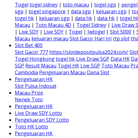
Togel
togel sidney
|
toto macau
|
togel sgp
|
pengel
sgp
|
togel singapore
|
data sgp
|
keluaran sgp
|
to
togel hk
|
keluaran sgp
|
data hk
|
data hk
|
togel h
Macau
|
Toto Macau 4D
|
Togel Sidney
|
Live Draw 
|
Live SDY
|
Live SDY
|
Togel
|
Jwtogel
|
Slot 5000
|
Macau
keluaran macau
Slot Gacor Hari Ini
rtp slot
tha
Slot Bet 400
Slot Gacor 777
https://slotdepositpulsa2024.com/
Slo
Togel Hongkong
togel hk
Live Draw SGP
Data HK
Da
SGP
Result Macau
Togel HK
Live SGP
Toto Macau
Pra
Cambodia
Pengeluaran Macau
Dana Slot
Pengeluaran HK
Slot Pulsa Indosat
Macau Prize
Nenek Toto
Pengeluaran HK
Live Draw SDY Lotto
Pengeluaran SDY Lotto
Toto HK Lotto
Pengeluaran HK