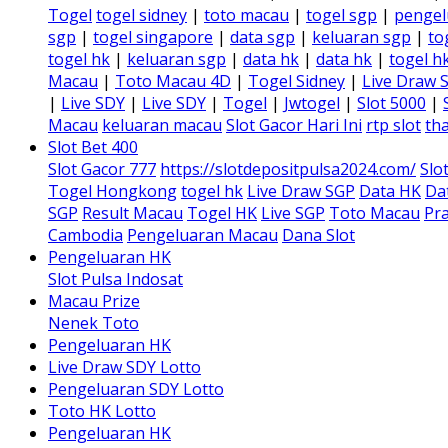
Togel
togel sidney
|
toto macau
|
togel sgp
|
pengel
sgp
|
togel singapore
|
data sgp
|
keluaran sgp
|
to
togel hk
|
keluaran sgp
|
data hk
|
data hk
|
togel h
Macau
|
Toto Macau 4D
|
Togel Sidney
|
Live Draw 
|
Live SDY
|
Live SDY
|
Togel
|
Jwtogel
|
Slot 5000
|
Macau
keluaran macau
Slot Gacor Hari Ini
rtp slot
tha
Slot Bet 400
Slot Gacor 777
https://slotdepositpulsa2024.com/
Slo
Togel Hongkong
togel hk
Live Draw SGP
Data HK
Da
SGP
Result Macau
Togel HK
Live SGP
Toto Macau
Pra
Cambodia
Pengeluaran Macau
Dana Slot
Pengeluaran HK
Slot Pulsa Indosat
Macau Prize
Nenek Toto
Pengeluaran HK
Live Draw SDY Lotto
Pengeluaran SDY Lotto
Toto HK Lotto
Pengeluaran HK