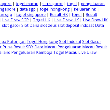
gapore
|
togel macau
|
situs gacor
|
togel
|
pengeluaran
ingapore
|
data sgp
|
togel hongkong
|
keluaran hk
|
an sgp
|
togel singapore
|
Result HK
|
togel
|
Result
|
Live Draw SGP
|
Togel HK
|
Live Draw HK
|
Live Draw HK
|
slot gacor
Slot Dana
slot zeus
slot deposit indosat
Data
anpa Potongan
Togel Hongkong
Slot Indosat
Slot Gacor
t Pulsa
Result SDY
Data Macau
Pengeluaran Macau
Result
ailand
Pengeluaran Kamboja
Togel Macau
Live Draw