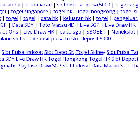
uaran hk
|
toto macau
|
slot deposit pulsa 5000
|
togel sin
gel
|
togel singapore
|
togel hk
|
togel hongkong
|
togel s
k
|
togel
|
togel
|
data hk
|
keluaran hk
|
togel
|
pengeluar
SGP
|
Data SDY
|
Toto Macau 4D
|
Live SGP
|
Live Draw HK
Slot Qris
|
Live Draw HK
|
paito sgp
|
SBOBET
|
Nenekslot
iland slot
slot deposit pulsa tri
slot deposit 5000
t
Slot Pulsa Indosat
Slot Depo 5K
Togel Sidney
Slot Pulsa T
ta SDY
Live Draw HK
Togel Hongkong
Togel HK
Slot Deposi
gmatic Play
Live Draw SGP
Slot Indosat
Data Macau
Slot Th