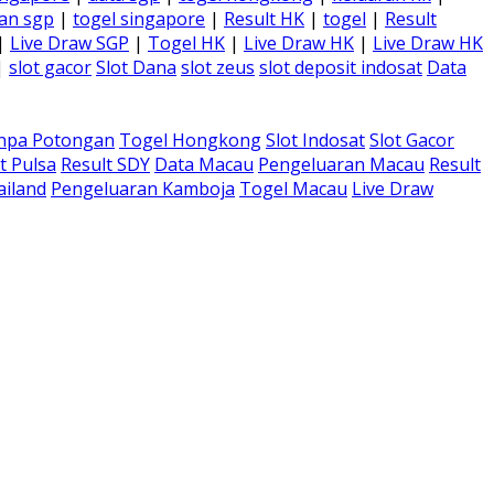
an sgp
|
togel singapore
|
Result HK
|
togel
|
Result
|
Live Draw SGP
|
Togel HK
|
Live Draw HK
|
Live Draw HK
|
slot gacor
Slot Dana
slot zeus
slot deposit indosat
Data
anpa Potongan
Togel Hongkong
Slot Indosat
Slot Gacor
t Pulsa
Result SDY
Data Macau
Pengeluaran Macau
Result
ailand
Pengeluaran Kamboja
Togel Macau
Live Draw