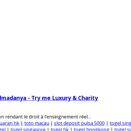
Almadanya - Try me Luxury & Charity
 en rendant le droit à l’enseignement réel…
uaran hk
|
toto macau
|
slot deposit pulsa 5000
|
togel sin
gel
|
togel singapore
|
togel hk
|
togel hongkong
|
togel s