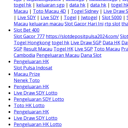
togel hk
|
keluaran sgp
|
data hk
|
data hk
|
togel h
Macau
|
Toto Macau 4D
|
Togel Sidney
|
Live Draw 
|
Live SDY
|
Live SDY
|
Togel
|
Jwtogel
|
Slot 5000
|
Macau
keluaran macau
Slot Gacor Hari Ini
rtp slot
tha
Slot Bet 400
Slot Gacor 777
https://slotdepositpulsa2024.com/
Slo
Togel Hongkong
togel hk
Live Draw SGP
Data HK
Da
SGP
Result Macau
Togel HK
Live SGP
Toto Macau
Pra
Cambodia
Pengeluaran Macau
Dana Slot
Pengeluaran HK
Slot Pulsa Indosat
Macau Prize
Nenek Toto
Pengeluaran HK
Live Draw SDY Lotto
Pengeluaran SDY Lotto
Toto HK Lotto
Pengeluaran HK
Live Draw SDY Lotto
Pengeluaran HK Lotto