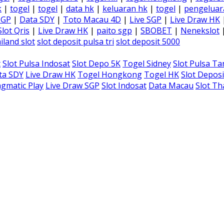
k
|
togel
|
togel
|
data hk
|
keluaran hk
|
togel
|
pengeluar
SGP
|
Data SDY
|
Toto Macau 4D
|
Live SGP
|
Live Draw HK
Slot Qris
|
Live Draw HK
|
paito sgp
|
SBOBET
|
Nenekslot
iland slot
slot deposit pulsa tri
slot deposit 5000
t
Slot Pulsa Indosat
Slot Depo 5K
Togel Sidney
Slot Pulsa T
ta SDY
Live Draw HK
Togel Hongkong
Togel HK
Slot Deposi
gmatic Play
Live Draw SGP
Slot Indosat
Data Macau
Slot Th