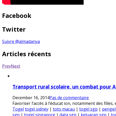
Facebook
Twitter
Suivre @almadanya
Articles récents
Prev
Next
Transport rural scolaire, un combat pour 
December 16, 2014
Pas de commentaire
Favoriser l’accès à l’éducat ion, notamment des filles,
Togel
togel sidney
|
toto macau
|
togel sgp
|
pengel
sgp
|
togel singapore
|
data sgp
|
keluaran sgp
|
to