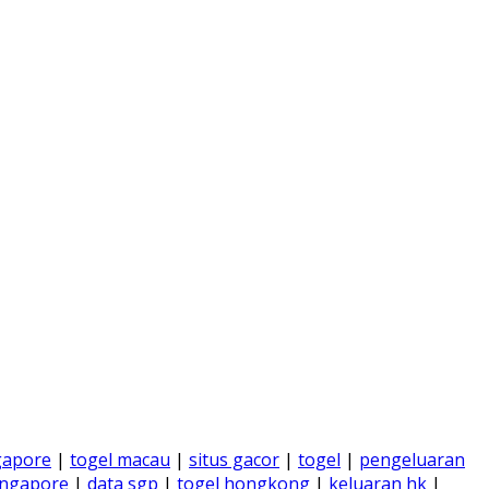
gapore
|
togel macau
|
situs gacor
|
togel
|
pengeluaran
ingapore
|
data sgp
|
togel hongkong
|
keluaran hk
|