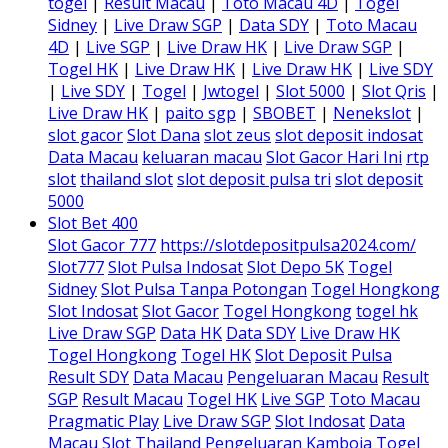
togel
|
Result Macau
|
Toto Macau 4D
|
Togel
Sidney
|
Live Draw SGP
|
Data SDY
|
Toto Macau
4D
|
Live SGP
|
Live Draw HK
|
Live Draw SGP
|
Togel HK
|
Live Draw HK
|
Live Draw HK
|
Live SDY
|
Live SDY
|
Togel
|
Jwtogel
|
Slot 5000
|
Slot Qris
|
Live Draw HK
|
paito sgp
|
SBOBET
|
Nenekslot
|
slot gacor
Slot Dana
slot zeus
slot deposit indosat
Data Macau
keluaran macau
Slot Gacor Hari Ini
rtp
slot
thailand slot
slot deposit pulsa tri
slot deposit
5000
Slot Bet 400
Slot Gacor 777
https://slotdepositpulsa2024.com/
Slot777
Slot Pulsa Indosat
Slot Depo 5K
Togel
Sidney
Slot Pulsa Tanpa Potongan
Togel Hongkong
Slot Indosat
Slot Gacor
Togel Hongkong
togel hk
Live Draw SGP
Data HK
Data SDY
Live Draw HK
Togel Hongkong
Togel HK
Slot Deposit Pulsa
Result SDY
Data Macau
Pengeluaran Macau
Result
SGP
Result Macau
Togel HK
Live SGP
Toto Macau
Pragmatic Play
Live Draw SGP
Slot Indosat
Data
Macau
Slot Thailand
Pengeluaran Kamboja
Togel