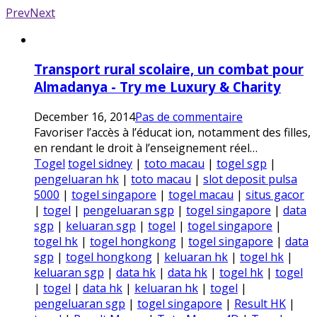
Prev
Next
Transport rural scolaire, un combat pour
Almadanya - Try me Luxury & Charity
December 16, 2014
Pas de commentaire
Favoriser l’accès à l’éducat ion, notamment des filles,
en rendant le droit à l’enseignement réel…
Togel
togel sidney
|
toto macau
|
togel sgp
|
pengeluaran hk
|
toto macau
|
slot deposit pulsa
5000
|
togel singapore
|
togel macau
|
situs gacor
|
togel
|
pengeluaran sgp
|
togel singapore
|
data
sgp
|
keluaran sgp
|
togel
|
togel singapore
|
togel hk
|
togel hongkong
|
togel singapore
|
data
sgp
|
togel hongkong
|
keluaran hk
|
togel hk
|
keluaran sgp
|
data hk
|
data hk
|
togel hk
|
togel
|
togel
|
data hk
|
keluaran hk
|
togel
|
pengeluaran sgp
|
togel singapore
|
Result HK
|