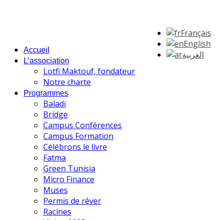
Français
English
Accueil
العربية
L’association
Lotfi Maktouf, fondateur
Notre charte
Programmes
Baladi
Bridge
Campus Conférences
Campus Formation
Célébrons le livre
Fatma
Green Tunisia
Micro Finance
Muses
Permis de rêver
Racines