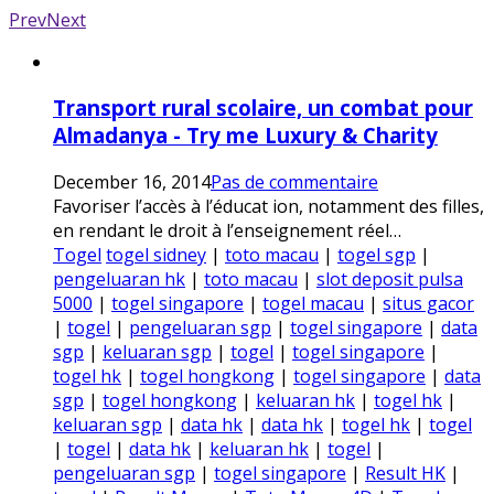
Prev
Next
Transport rural scolaire, un combat pour
Almadanya - Try me Luxury & Charity
December 16, 2014
Pas de commentaire
Favoriser l’accès à l’éducat ion, notamment des filles,
en rendant le droit à l’enseignement réel…
Togel
togel sidney
|
toto macau
|
togel sgp
|
pengeluaran hk
|
toto macau
|
slot deposit pulsa
5000
|
togel singapore
|
togel macau
|
situs gacor
|
togel
|
pengeluaran sgp
|
togel singapore
|
data
sgp
|
keluaran sgp
|
togel
|
togel singapore
|
togel hk
|
togel hongkong
|
togel singapore
|
data
sgp
|
togel hongkong
|
keluaran hk
|
togel hk
|
keluaran sgp
|
data hk
|
data hk
|
togel hk
|
togel
|
togel
|
data hk
|
keluaran hk
|
togel
|
pengeluaran sgp
|
togel singapore
|
Result HK
|