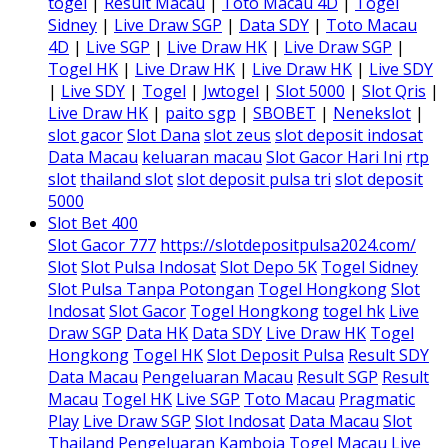
togel
|
Result Macau
|
Toto Macau 4D
|
Togel
Sidney
|
Live Draw SGP
|
Data SDY
|
Toto Macau
4D
|
Live SGP
|
Live Draw HK
|
Live Draw SGP
|
Togel HK
|
Live Draw HK
|
Live Draw HK
|
Live SDY
|
Live SDY
|
Togel
|
Jwtogel
|
Slot 5000
|
Slot Qris
|
Live Draw HK
|
paito sgp
|
SBOBET
|
Nenekslot
|
slot gacor
Slot Dana
slot zeus
slot deposit indosat
Data Macau
keluaran macau
Slot Gacor Hari Ini
rtp
slot
thailand slot
slot deposit pulsa tri
slot deposit
5000
Slot Bet 400
Slot Gacor 777
https://slotdepositpulsa2024.com/
Slot
Slot Pulsa Indosat
Slot Depo 5K
Togel Sidney
Slot Pulsa Tanpa Potongan
Togel Hongkong
Slot
Indosat
Slot Gacor
Togel Hongkong
togel hk
Live
Draw SGP
Data HK
Data SDY
Live Draw HK
Togel
Hongkong
Togel HK
Slot Deposit Pulsa
Result SDY
Data Macau
Pengeluaran Macau
Result SGP
Result
Macau
Togel HK
Live SGP
Toto Macau
Pragmatic
Play
Live Draw SGP
Slot Indosat
Data Macau
Slot
Thailand
Pengeluaran Kamboja
Togel Macau
Live