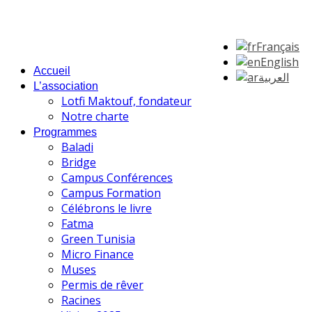
Français
English
Accueil
العربية
L’association
Lotfi Maktouf, fondateur
Notre charte
Programmes
Baladi
Bridge
Campus Conférences
Campus Formation
Célébrons le livre
Fatma
Green Tunisia
Micro Finance
Muses
Permis de rêver
Racines