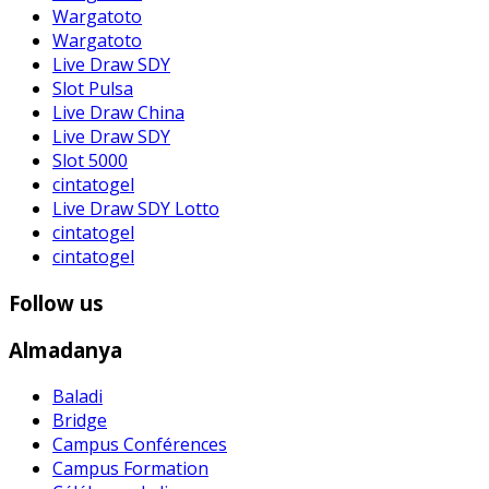
Wargatoto
Wargatoto
Live Draw SDY
Slot Pulsa
Live Draw China
Live Draw SDY
Slot 5000
cintatogel
Live Draw SDY Lotto
cintatogel
cintatogel
Follow us
Almadanya
Baladi
Bridge
Campus Conférences
Campus Formation