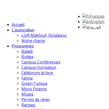
Français
English
Accueil
العربية
L’association
Lotfi Maktouf, fondateur
Notre charte
Programmes
Baladi
Bridge
Campus Conférences
Campus Formation
Célébrons le livre
Fatma
Green Tunisia
Micro Finance
Muses
Permis de rêver
Racines