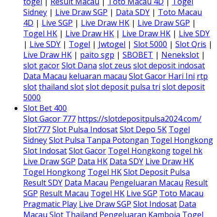
togel
|
Result Macau
|
Toto Macau 4D
|
Togel
Sidney
|
Live Draw SGP
|
Data SDY
|
Toto Macau
4D
|
Live SGP
|
Live Draw HK
|
Live Draw SGP
|
Togel HK
|
Live Draw HK
|
Live Draw HK
|
Live SDY
|
Live SDY
|
Togel
|
Jwtogel
|
Slot 5000
|
Slot Qris
|
Live Draw HK
|
paito sgp
|
SBOBET
|
Nenekslot
|
slot gacor
Slot Dana
slot zeus
slot deposit indosat
Data Macau
keluaran macau
Slot Gacor Hari Ini
rtp
slot
thailand slot
slot deposit pulsa tri
slot deposit
5000
Slot Bet 400
Slot Gacor 777
https://slotdepositpulsa2024.com/
Slot777
Slot Pulsa Indosat
Slot Depo 5K
Togel
Sidney
Slot Pulsa Tanpa Potongan
Togel Hongkong
Slot Indosat
Slot Gacor
Togel Hongkong
togel hk
Live Draw SGP
Data HK
Data SDY
Live Draw HK
Togel Hongkong
Togel HK
Slot Deposit Pulsa
Result SDY
Data Macau
Pengeluaran Macau
Result
SGP
Result Macau
Togel HK
Live SGP
Toto Macau
Pragmatic Play
Live Draw SGP
Slot Indosat
Data
Macau
Slot Thailand
Pengeluaran Kamboja
Togel