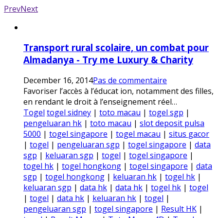
Prev
Next
Transport rural scolaire, un combat pour
Almadanya - Try me Luxury & Charity
December 16, 2014
Pas de commentaire
Favoriser l’accès à l’éducat ion, notamment des filles,
en rendant le droit à l’enseignement réel…
Togel
togel sidney
|
toto macau
|
togel sgp
|
pengeluaran hk
|
toto macau
|
slot deposit pulsa
5000
|
togel singapore
|
togel macau
|
situs gacor
|
togel
|
pengeluaran sgp
|
togel singapore
|
data
sgp
|
keluaran sgp
|
togel
|
togel singapore
|
togel hk
|
togel hongkong
|
togel singapore
|
data
sgp
|
togel hongkong
|
keluaran hk
|
togel hk
|
keluaran sgp
|
data hk
|
data hk
|
togel hk
|
togel
|
togel
|
data hk
|
keluaran hk
|
togel
|
pengeluaran sgp
|
togel singapore
|
Result HK
|