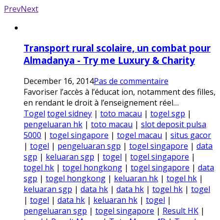
Prev
Next
Transport rural scolaire, un combat pour
Almadanya - Try me Luxury & Charity
December 16, 2014
Pas de commentaire
Favoriser l’accès à l’éducat ion, notamment des filles,
en rendant le droit à l’enseignement réel…
Togel
togel sidney
|
toto macau
|
togel sgp
|
pengeluaran hk
|
toto macau
|
slot deposit pulsa
5000
|
togel singapore
|
togel macau
|
situs gacor
|
togel
|
pengeluaran sgp
|
togel singapore
|
data
sgp
|
keluaran sgp
|
togel
|
togel singapore
|
togel hk
|
togel hongkong
|
togel singapore
|
data
sgp
|
togel hongkong
|
keluaran hk
|
togel hk
|
keluaran sgp
|
data hk
|
data hk
|
togel hk
|
togel
|
togel
|
data hk
|
keluaran hk
|
togel
|
pengeluaran sgp
|
togel singapore
|
Result HK
|