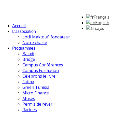
Français
English
Accueil
العربية
L’association
Lotfi Maktouf, fondateur
Notre charte
Programmes
Baladi
Bridge
Campus Conférences
Campus Formation
Célébrons le livre
Fatma
Green Tunisia
Micro Finance
Muses
Permis de rêver
Racines