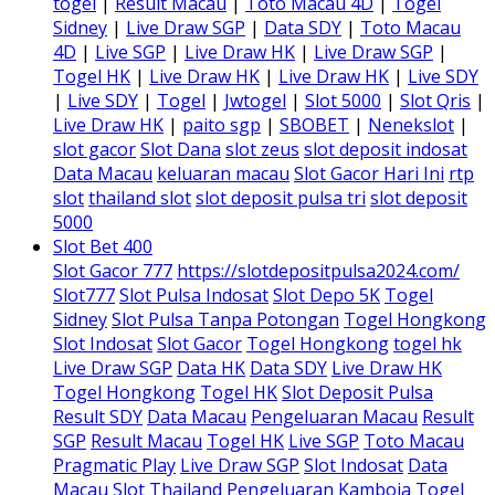
togel
|
Result Macau
|
Toto Macau 4D
|
Togel
Sidney
|
Live Draw SGP
|
Data SDY
|
Toto Macau
4D
|
Live SGP
|
Live Draw HK
|
Live Draw SGP
|
Togel HK
|
Live Draw HK
|
Live Draw HK
|
Live SDY
|
Live SDY
|
Togel
|
Jwtogel
|
Slot 5000
|
Slot Qris
|
Live Draw HK
|
paito sgp
|
SBOBET
|
Nenekslot
|
slot gacor
Slot Dana
slot zeus
slot deposit indosat
Data Macau
keluaran macau
Slot Gacor Hari Ini
rtp
slot
thailand slot
slot deposit pulsa tri
slot deposit
5000
Slot Bet 400
Slot Gacor 777
https://slotdepositpulsa2024.com/
Slot777
Slot Pulsa Indosat
Slot Depo 5K
Togel
Sidney
Slot Pulsa Tanpa Potongan
Togel Hongkong
Slot Indosat
Slot Gacor
Togel Hongkong
togel hk
Live Draw SGP
Data HK
Data SDY
Live Draw HK
Togel Hongkong
Togel HK
Slot Deposit Pulsa
Result SDY
Data Macau
Pengeluaran Macau
Result
SGP
Result Macau
Togel HK
Live SGP
Toto Macau
Pragmatic Play
Live Draw SGP
Slot Indosat
Data
Macau
Slot Thailand
Pengeluaran Kamboja
Togel