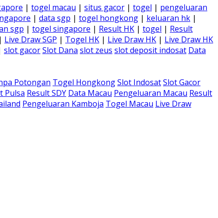
gapore
|
togel macau
|
situs gacor
|
togel
|
pengeluaran
ingapore
|
data sgp
|
togel hongkong
|
keluaran hk
|
an sgp
|
togel singapore
|
Result HK
|
togel
|
Result
|
Live Draw SGP
|
Togel HK
|
Live Draw HK
|
Live Draw HK
|
slot gacor
Slot Dana
slot zeus
slot deposit indosat
Data
anpa Potongan
Togel Hongkong
Slot Indosat
Slot Gacor
t Pulsa
Result SDY
Data Macau
Pengeluaran Macau
Result
ailand
Pengeluaran Kamboja
Togel Macau
Live Draw