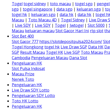
Togel
togel sidney
|
toto macau
|
togel sgp
|
pengel
sgp
|
togel singapore
|
data sgp
|
keluaran sgp
|
to
togel hk
|
keluaran sgp
|
data hk
|
data hk
|
togel h
Macau
|
Toto Macau 4D
|
Togel Sidney
|
Live Draw 
|
Live SDY
|
Live SDY
|
Togel
|
Jwtogel
|
Slot 5000
|
Macau
keluaran macau
Slot Gacor Hari Ini
rtp slot
tha
Slot Bet 400
Slot Gacor 777
https://slotdepositpulsa2024.com/
Slo
Togel Hongkong
togel hk
Live Draw SGP
Data HK
Da
SGP
Result Macau
Togel HK
Live SGP
Toto Macau
Pra
Cambodia
Pengeluaran Macau
Dana Slot
Pengeluaran HK
Slot Pulsa Indosat
Macau Prize
Nenek Toto
Pengeluaran HK
Live Draw SDY Lotto
Pengeluaran SDY Lotto
Toto HK Lotto
Pengeluaran HK