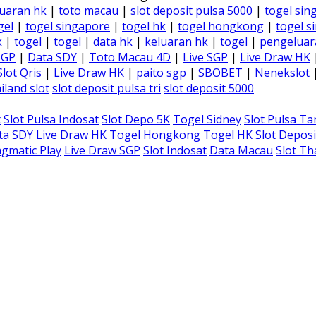
uaran hk
|
toto macau
|
slot deposit pulsa 5000
|
togel sin
gel
|
togel singapore
|
togel hk
|
togel hongkong
|
togel s
k
|
togel
|
togel
|
data hk
|
keluaran hk
|
togel
|
pengeluar
SGP
|
Data SDY
|
Toto Macau 4D
|
Live SGP
|
Live Draw HK
Slot Qris
|
Live Draw HK
|
paito sgp
|
SBOBET
|
Nenekslot
iland slot
slot deposit pulsa tri
slot deposit 5000
t
Slot Pulsa Indosat
Slot Depo 5K
Togel Sidney
Slot Pulsa T
ta SDY
Live Draw HK
Togel Hongkong
Togel HK
Slot Deposi
gmatic Play
Live Draw SGP
Slot Indosat
Data Macau
Slot Th