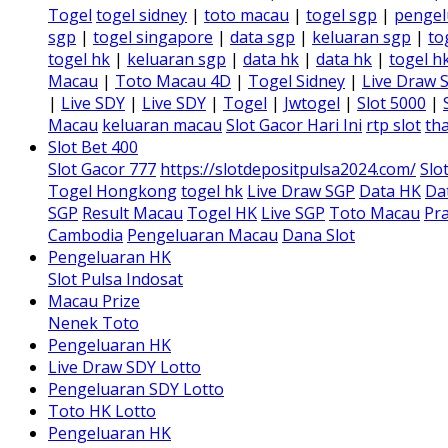
Togel
togel sidney
|
toto macau
|
togel sgp
|
pengel
sgp
|
togel singapore
|
data sgp
|
keluaran sgp
|
to
togel hk
|
keluaran sgp
|
data hk
|
data hk
|
togel h
Macau
|
Toto Macau 4D
|
Togel Sidney
|
Live Draw 
|
Live SDY
|
Live SDY
|
Togel
|
Jwtogel
|
Slot 5000
|
Macau
keluaran macau
Slot Gacor Hari Ini
rtp slot
tha
Slot Bet 400
Slot Gacor 777
https://slotdepositpulsa2024.com/
Slo
Togel Hongkong
togel hk
Live Draw SGP
Data HK
Da
SGP
Result Macau
Togel HK
Live SGP
Toto Macau
Pra
Cambodia
Pengeluaran Macau
Dana Slot
Pengeluaran HK
Slot Pulsa Indosat
Macau Prize
Nenek Toto
Pengeluaran HK
Live Draw SDY Lotto
Pengeluaran SDY Lotto
Toto HK Lotto
Pengeluaran HK