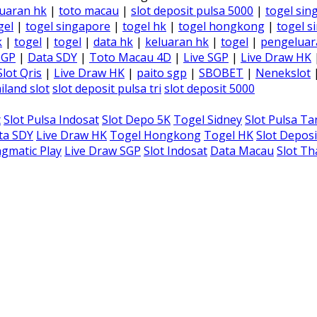
uaran hk
|
toto macau
|
slot deposit pulsa 5000
|
togel sin
gel
|
togel singapore
|
togel hk
|
togel hongkong
|
togel s
k
|
togel
|
togel
|
data hk
|
keluaran hk
|
togel
|
pengeluar
SGP
|
Data SDY
|
Toto Macau 4D
|
Live SGP
|
Live Draw HK
Slot Qris
|
Live Draw HK
|
paito sgp
|
SBOBET
|
Nenekslot
iland slot
slot deposit pulsa tri
slot deposit 5000
t
Slot Pulsa Indosat
Slot Depo 5K
Togel Sidney
Slot Pulsa T
ta SDY
Live Draw HK
Togel Hongkong
Togel HK
Slot Deposi
gmatic Play
Live Draw SGP
Slot Indosat
Data Macau
Slot Th