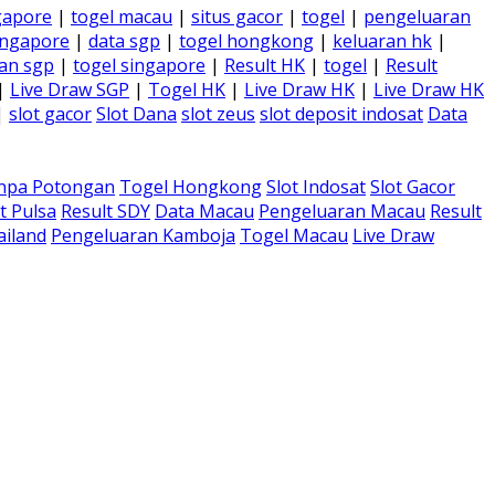
gapore
|
togel macau
|
situs gacor
|
togel
|
pengeluaran
ingapore
|
data sgp
|
togel hongkong
|
keluaran hk
|
an sgp
|
togel singapore
|
Result HK
|
togel
|
Result
|
Live Draw SGP
|
Togel HK
|
Live Draw HK
|
Live Draw HK
|
slot gacor
Slot Dana
slot zeus
slot deposit indosat
Data
anpa Potongan
Togel Hongkong
Slot Indosat
Slot Gacor
t Pulsa
Result SDY
Data Macau
Pengeluaran Macau
Result
ailand
Pengeluaran Kamboja
Togel Macau
Live Draw