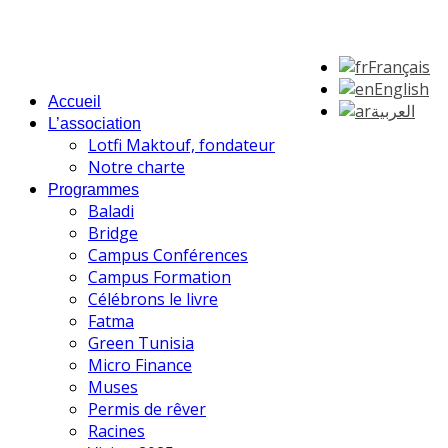
Français
English
Accueil
العربية
L’association
Lotfi Maktouf, fondateur
Notre charte
Programmes
Baladi
Bridge
Campus Conférences
Campus Formation
Célébrons le livre
Fatma
Green Tunisia
Micro Finance
Muses
Permis de rêver
Racines