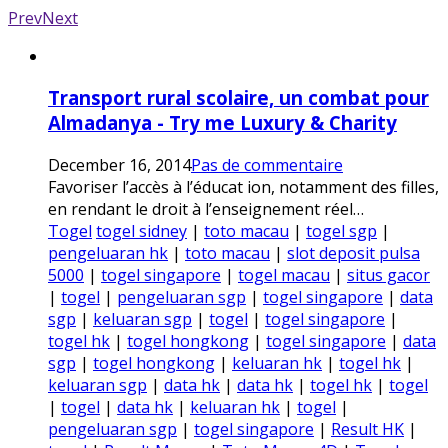
Prev
Next
Transport rural scolaire, un combat pour
Almadanya - Try me Luxury & Charity
December 16, 2014
Pas de commentaire
Favoriser l’accès à l’éducat ion, notamment des filles,
en rendant le droit à l’enseignement réel…
Togel
togel sidney
|
toto macau
|
togel sgp
|
pengeluaran hk
|
toto macau
|
slot deposit pulsa
5000
|
togel singapore
|
togel macau
|
situs gacor
|
togel
|
pengeluaran sgp
|
togel singapore
|
data
sgp
|
keluaran sgp
|
togel
|
togel singapore
|
togel hk
|
togel hongkong
|
togel singapore
|
data
sgp
|
togel hongkong
|
keluaran hk
|
togel hk
|
keluaran sgp
|
data hk
|
data hk
|
togel hk
|
togel
|
togel
|
data hk
|
keluaran hk
|
togel
|
pengeluaran sgp
|
togel singapore
|
Result HK
|