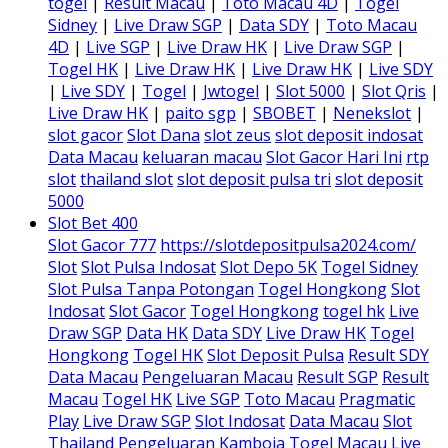
togel
|
Result Macau
|
Toto Macau 4D
|
Togel
Sidney
|
Live Draw SGP
|
Data SDY
|
Toto Macau
4D
|
Live SGP
|
Live Draw HK
|
Live Draw SGP
|
Togel HK
|
Live Draw HK
|
Live Draw HK
|
Live SDY
|
Live SDY
|
Togel
|
Jwtogel
|
Slot 5000
|
Slot Qris
|
Live Draw HK
|
paito sgp
|
SBOBET
|
Nenekslot
|
slot gacor
Slot Dana
slot zeus
slot deposit indosat
Data Macau
keluaran macau
Slot Gacor Hari Ini
rtp
slot
thailand slot
slot deposit pulsa tri
slot deposit
5000
Slot Bet 400
Slot Gacor 777
https://slotdepositpulsa2024.com/
Slot
Slot Pulsa Indosat
Slot Depo 5K
Togel Sidney
Slot Pulsa Tanpa Potongan
Togel Hongkong
Slot
Indosat
Slot Gacor
Togel Hongkong
togel hk
Live
Draw SGP
Data HK
Data SDY
Live Draw HK
Togel
Hongkong
Togel HK
Slot Deposit Pulsa
Result SDY
Data Macau
Pengeluaran Macau
Result SGP
Result
Macau
Togel HK
Live SGP
Toto Macau
Pragmatic
Play
Live Draw SGP
Slot Indosat
Data Macau
Slot
Thailand
Pengeluaran Kamboja
Togel Macau
Live