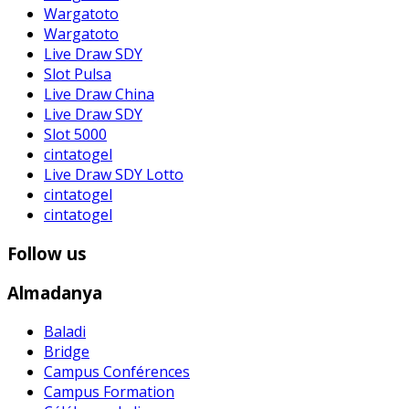
Wargatoto
Wargatoto
Live Draw SDY
Slot Pulsa
Live Draw China
Live Draw SDY
Slot 5000
cintatogel
Live Draw SDY Lotto
cintatogel
cintatogel
Follow us
Almadanya
Baladi
Bridge
Campus Conférences
Campus Formation