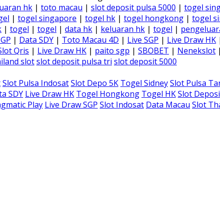
uaran hk
|
toto macau
|
slot deposit pulsa 5000
|
togel sin
gel
|
togel singapore
|
togel hk
|
togel hongkong
|
togel s
k
|
togel
|
togel
|
data hk
|
keluaran hk
|
togel
|
pengeluar
SGP
|
Data SDY
|
Toto Macau 4D
|
Live SGP
|
Live Draw HK
Slot Qris
|
Live Draw HK
|
paito sgp
|
SBOBET
|
Nenekslot
iland slot
slot deposit pulsa tri
slot deposit 5000
t
Slot Pulsa Indosat
Slot Depo 5K
Togel Sidney
Slot Pulsa T
ta SDY
Live Draw HK
Togel Hongkong
Togel HK
Slot Deposi
gmatic Play
Live Draw SGP
Slot Indosat
Data Macau
Slot Th