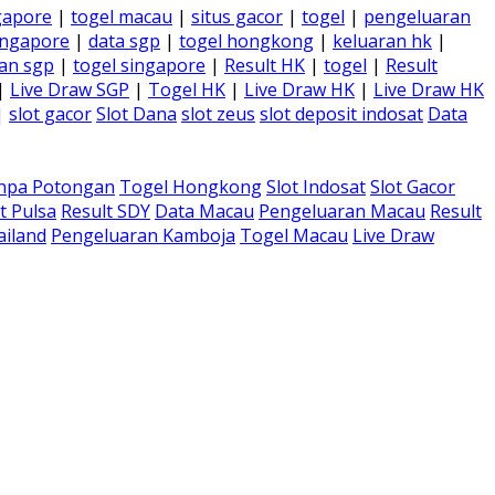
gapore
|
togel macau
|
situs gacor
|
togel
|
pengeluaran
ingapore
|
data sgp
|
togel hongkong
|
keluaran hk
|
an sgp
|
togel singapore
|
Result HK
|
togel
|
Result
|
Live Draw SGP
|
Togel HK
|
Live Draw HK
|
Live Draw HK
|
slot gacor
Slot Dana
slot zeus
slot deposit indosat
Data
anpa Potongan
Togel Hongkong
Slot Indosat
Slot Gacor
t Pulsa
Result SDY
Data Macau
Pengeluaran Macau
Result
ailand
Pengeluaran Kamboja
Togel Macau
Live Draw