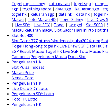
Togel
togel sidney
|
toto macau
|
togel sgp
|
pengel
sgp
|
togel singapore
|
data sgp
|
keluaran sgp
|
to
togel hk
|
keluaran sgp
|
data hk
|
data hk
|
togel h
Macau
|
Toto Macau 4D
|
Togel Sidney
|
Live Draw 
|
Live SDY
|
Live SDY
|
Togel
|
Jwtogel
|
Slot 5000
|
Macau
keluaran macau
Slot Gacor Hari Ini
rtp slot
tha
Slot Bet 400
Slot Gacor 777
https://slotdepositpulsa2024.com/
Slo
Togel Hongkong
togel hk
Live Draw SGP
Data HK
Da
SGP
Result Macau
Togel HK
Live SGP
Toto Macau
Pra
Cambodia
Pengeluaran Macau
Dana Slot
Pengeluaran HK
Slot Pulsa Indosat
Macau Prize
Nenek Toto
Pengeluaran HK
Live Draw SDY Lotto
Pengeluaran SDY Lotto
Toto HK Lotto
Pengeluaran HK