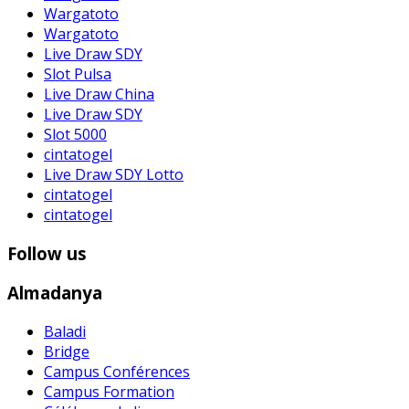
Wargatoto
Wargatoto
Live Draw SDY
Slot Pulsa
Live Draw China
Live Draw SDY
Slot 5000
cintatogel
Live Draw SDY Lotto
cintatogel
cintatogel
Follow us
Almadanya
Baladi
Bridge
Campus Conférences
Campus Formation