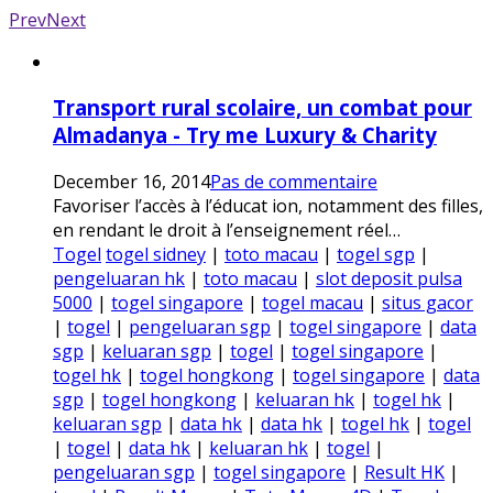
Prev
Next
Transport rural scolaire, un combat pour
Almadanya - Try me Luxury & Charity
December 16, 2014
Pas de commentaire
Favoriser l’accès à l’éducat ion, notamment des filles,
en rendant le droit à l’enseignement réel…
Togel
togel sidney
|
toto macau
|
togel sgp
|
pengeluaran hk
|
toto macau
|
slot deposit pulsa
5000
|
togel singapore
|
togel macau
|
situs gacor
|
togel
|
pengeluaran sgp
|
togel singapore
|
data
sgp
|
keluaran sgp
|
togel
|
togel singapore
|
togel hk
|
togel hongkong
|
togel singapore
|
data
sgp
|
togel hongkong
|
keluaran hk
|
togel hk
|
keluaran sgp
|
data hk
|
data hk
|
togel hk
|
togel
|
togel
|
data hk
|
keluaran hk
|
togel
|
pengeluaran sgp
|
togel singapore
|
Result HK
|