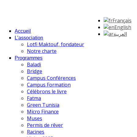
Français
English
Accueil
العربية
L’association
Lotfi Maktouf, fondateur
Notre charte
Programmes
Baladi
Bridge
Campus Conférences
Campus Formation
Célébrons le livre
Fatma
Green Tunisia
Micro Finance
Muses
Permis de rêver
Racines