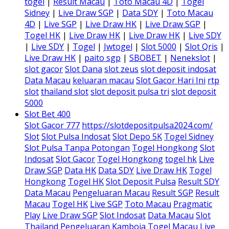
togel
|
Result Macau
|
Toto Macau 4D
|
Togel
Sidney
|
Live Draw SGP
|
Data SDY
|
Toto Macau
4D
|
Live SGP
|
Live Draw HK
|
Live Draw SGP
|
Togel HK
|
Live Draw HK
|
Live Draw HK
|
Live SDY
|
Live SDY
|
Togel
|
Jwtogel
|
Slot 5000
|
Slot Qris
|
Live Draw HK
|
paito sgp
|
SBOBET
|
Nenekslot
|
slot gacor
Slot Dana
slot zeus
slot deposit indosat
Data Macau
keluaran macau
Slot Gacor Hari Ini
rtp
slot
thailand slot
slot deposit pulsa tri
slot deposit
5000
Slot Bet 400
Slot Gacor 777
https://slotdepositpulsa2024.com/
Slot
Slot Pulsa Indosat
Slot Depo 5K
Togel Sidney
Slot Pulsa Tanpa Potongan
Togel Hongkong
Slot
Indosat
Slot Gacor
Togel Hongkong
togel hk
Live
Draw SGP
Data HK
Data SDY
Live Draw HK
Togel
Hongkong
Togel HK
Slot Deposit Pulsa
Result SDY
Data Macau
Pengeluaran Macau
Result SGP
Result
Macau
Togel HK
Live SGP
Toto Macau
Pragmatic
Play
Live Draw SGP
Slot Indosat
Data Macau
Slot
Thailand
Pengeluaran Kamboja
Togel Macau
Live