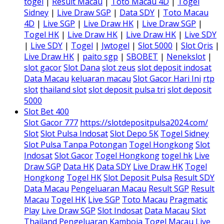
togel
|
Result Macau
|
Toto Macau 4D
|
Togel
Sidney
|
Live Draw SGP
|
Data SDY
|
Toto Macau
4D
|
Live SGP
|
Live Draw HK
|
Live Draw SGP
|
Togel HK
|
Live Draw HK
|
Live Draw HK
|
Live SDY
|
Live SDY
|
Togel
|
Jwtogel
|
Slot 5000
|
Slot Qris
|
Live Draw HK
|
paito sgp
|
SBOBET
|
Nenekslot
|
slot gacor
Slot Dana
slot zeus
slot deposit indosat
Data Macau
keluaran macau
Slot Gacor Hari Ini
rtp
slot
thailand slot
slot deposit pulsa tri
slot deposit
5000
Slot Bet 400
Slot Gacor 777
https://slotdepositpulsa2024.com/
Slot
Slot Pulsa Indosat
Slot Depo 5K
Togel Sidney
Slot Pulsa Tanpa Potongan
Togel Hongkong
Slot
Indosat
Slot Gacor
Togel Hongkong
togel hk
Live
Draw SGP
Data HK
Data SDY
Live Draw HK
Togel
Hongkong
Togel HK
Slot Deposit Pulsa
Result SDY
Data Macau
Pengeluaran Macau
Result SGP
Result
Macau
Togel HK
Live SGP
Toto Macau
Pragmatic
Play
Live Draw SGP
Slot Indosat
Data Macau
Slot
Thailand
Pengeluaran Kamboja
Togel Macau
Live