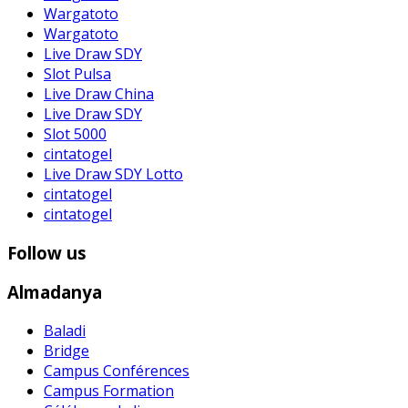
Wargatoto
Wargatoto
Live Draw SDY
Slot Pulsa
Live Draw China
Live Draw SDY
Slot 5000
cintatogel
Live Draw SDY Lotto
cintatogel
cintatogel
Follow us
Almadanya
Baladi
Bridge
Campus Conférences
Campus Formation