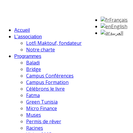
Français
English
Accueil
العربية
L’association
Lotfi Maktouf, fondateur
Notre charte
Programmes
Baladi
Bridge
Campus Conférences
Campus Formation
Célébrons le livre
Fatma
Green Tunisia
Micro Finance
Muses
Permis de rêver
Racines