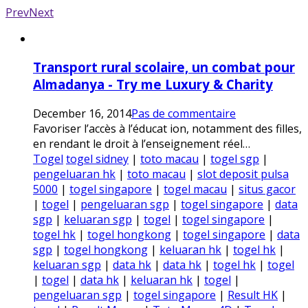
Prev
Next
Transport rural scolaire, un combat pour
Almadanya - Try me Luxury & Charity
December 16, 2014
Pas de commentaire
Favoriser l’accès à l’éducat ion, notamment des filles,
en rendant le droit à l’enseignement réel…
Togel
togel sidney
|
toto macau
|
togel sgp
|
pengeluaran hk
|
toto macau
|
slot deposit pulsa
5000
|
togel singapore
|
togel macau
|
situs gacor
|
togel
|
pengeluaran sgp
|
togel singapore
|
data
sgp
|
keluaran sgp
|
togel
|
togel singapore
|
togel hk
|
togel hongkong
|
togel singapore
|
data
sgp
|
togel hongkong
|
keluaran hk
|
togel hk
|
keluaran sgp
|
data hk
|
data hk
|
togel hk
|
togel
|
togel
|
data hk
|
keluaran hk
|
togel
|
pengeluaran sgp
|
togel singapore
|
Result HK
|