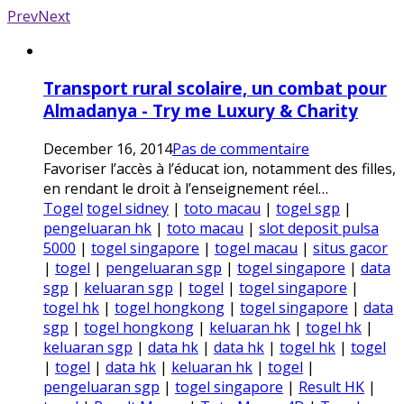
Prev
Next
Transport rural scolaire, un combat pour
Almadanya - Try me Luxury & Charity
December 16, 2014
Pas de commentaire
Favoriser l’accès à l’éducat ion, notamment des filles,
en rendant le droit à l’enseignement réel…
Togel
togel sidney
|
toto macau
|
togel sgp
|
pengeluaran hk
|
toto macau
|
slot deposit pulsa
5000
|
togel singapore
|
togel macau
|
situs gacor
|
togel
|
pengeluaran sgp
|
togel singapore
|
data
sgp
|
keluaran sgp
|
togel
|
togel singapore
|
togel hk
|
togel hongkong
|
togel singapore
|
data
sgp
|
togel hongkong
|
keluaran hk
|
togel hk
|
keluaran sgp
|
data hk
|
data hk
|
togel hk
|
togel
|
togel
|
data hk
|
keluaran hk
|
togel
|
pengeluaran sgp
|
togel singapore
|
Result HK
|