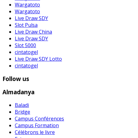
Wargatoto
Wargatoto
Live Draw SDY
Slot Pulsa
Live Draw China
Live Draw SDY
Slot 5000
cintatogel
Live Draw SDY Lotto
cintatogel
Follow us
Almadanya
Baladi
Bridge
Campus Conférences
Campus Formation
Célébrons le livre