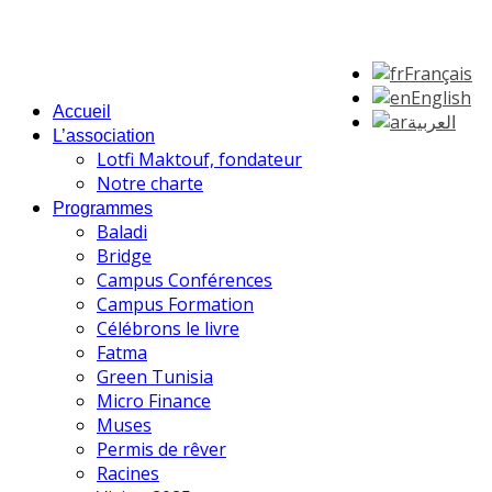
Français
English
Accueil
العربية
L’association
Lotfi Maktouf, fondateur
Notre charte
Programmes
Baladi
Bridge
Campus Conférences
Campus Formation
Célébrons le livre
Fatma
Green Tunisia
Micro Finance
Muses
Permis de rêver
Racines