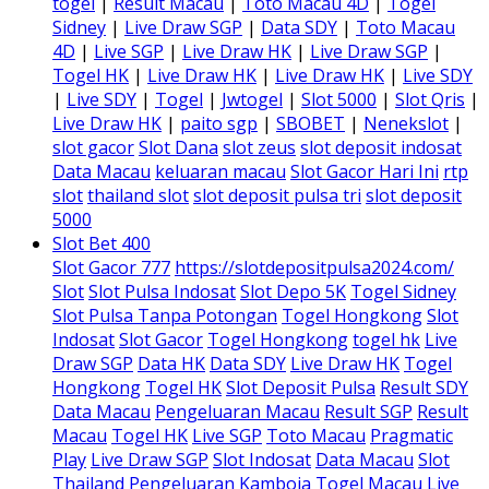
togel
|
Result Macau
|
Toto Macau 4D
|
Togel
Sidney
|
Live Draw SGP
|
Data SDY
|
Toto Macau
4D
|
Live SGP
|
Live Draw HK
|
Live Draw SGP
|
Togel HK
|
Live Draw HK
|
Live Draw HK
|
Live SDY
|
Live SDY
|
Togel
|
Jwtogel
|
Slot 5000
|
Slot Qris
|
Live Draw HK
|
paito sgp
|
SBOBET
|
Nenekslot
|
slot gacor
Slot Dana
slot zeus
slot deposit indosat
Data Macau
keluaran macau
Slot Gacor Hari Ini
rtp
slot
thailand slot
slot deposit pulsa tri
slot deposit
5000
Slot Bet 400
Slot Gacor 777
https://slotdepositpulsa2024.com/
Slot
Slot Pulsa Indosat
Slot Depo 5K
Togel Sidney
Slot Pulsa Tanpa Potongan
Togel Hongkong
Slot
Indosat
Slot Gacor
Togel Hongkong
togel hk
Live
Draw SGP
Data HK
Data SDY
Live Draw HK
Togel
Hongkong
Togel HK
Slot Deposit Pulsa
Result SDY
Data Macau
Pengeluaran Macau
Result SGP
Result
Macau
Togel HK
Live SGP
Toto Macau
Pragmatic
Play
Live Draw SGP
Slot Indosat
Data Macau
Slot
Thailand
Pengeluaran Kamboja
Togel Macau
Live