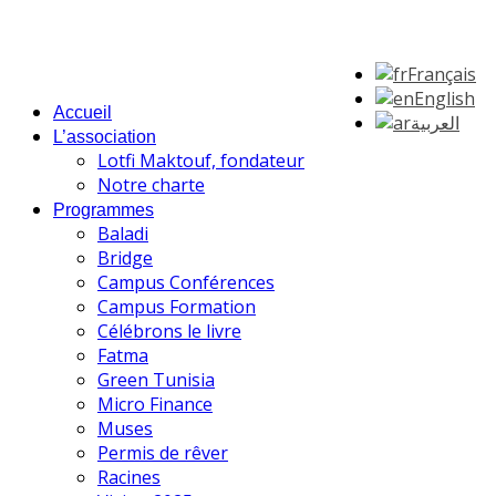
Français
English
Accueil
العربية
L’association
Lotfi Maktouf, fondateur
Notre charte
Programmes
Baladi
Bridge
Campus Conférences
Campus Formation
Célébrons le livre
Fatma
Green Tunisia
Micro Finance
Muses
Permis de rêver
Racines