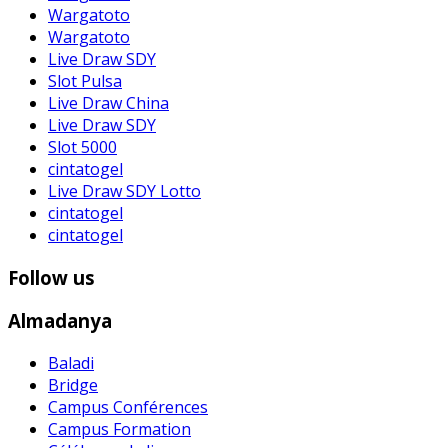
Wargatoto
Wargatoto
Live Draw SDY
Slot Pulsa
Live Draw China
Live Draw SDY
Slot 5000
cintatogel
Live Draw SDY Lotto
cintatogel
cintatogel
Follow us
Almadanya
Baladi
Bridge
Campus Conférences
Campus Formation