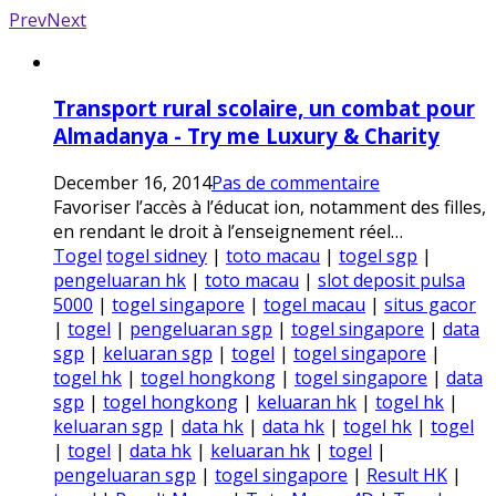
Prev
Next
Transport rural scolaire, un combat pour
Almadanya - Try me Luxury & Charity
December 16, 2014
Pas de commentaire
Favoriser l’accès à l’éducat ion, notamment des filles,
en rendant le droit à l’enseignement réel…
Togel
togel sidney
|
toto macau
|
togel sgp
|
pengeluaran hk
|
toto macau
|
slot deposit pulsa
5000
|
togel singapore
|
togel macau
|
situs gacor
|
togel
|
pengeluaran sgp
|
togel singapore
|
data
sgp
|
keluaran sgp
|
togel
|
togel singapore
|
togel hk
|
togel hongkong
|
togel singapore
|
data
sgp
|
togel hongkong
|
keluaran hk
|
togel hk
|
keluaran sgp
|
data hk
|
data hk
|
togel hk
|
togel
|
togel
|
data hk
|
keluaran hk
|
togel
|
pengeluaran sgp
|
togel singapore
|
Result HK
|