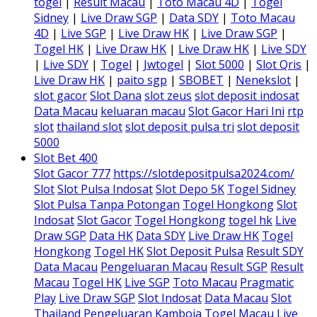
togel
|
Result Macau
|
Toto Macau 4D
|
Togel
Sidney
|
Live Draw SGP
|
Data SDY
|
Toto Macau
4D
|
Live SGP
|
Live Draw HK
|
Live Draw SGP
|
Togel HK
|
Live Draw HK
|
Live Draw HK
|
Live SDY
|
Live SDY
|
Togel
|
Jwtogel
|
Slot 5000
|
Slot Qris
|
Live Draw HK
|
paito sgp
|
SBOBET
|
Nenekslot
|
slot gacor
Slot Dana
slot zeus
slot deposit indosat
Data Macau
keluaran macau
Slot Gacor Hari Ini
rtp
slot
thailand slot
slot deposit pulsa tri
slot deposit
5000
Slot Bet 400
Slot Gacor 777
https://slotdepositpulsa2024.com/
Slot
Slot Pulsa Indosat
Slot Depo 5K
Togel Sidney
Slot Pulsa Tanpa Potongan
Togel Hongkong
Slot
Indosat
Slot Gacor
Togel Hongkong
togel hk
Live
Draw SGP
Data HK
Data SDY
Live Draw HK
Togel
Hongkong
Togel HK
Slot Deposit Pulsa
Result SDY
Data Macau
Pengeluaran Macau
Result SGP
Result
Macau
Togel HK
Live SGP
Toto Macau
Pragmatic
Play
Live Draw SGP
Slot Indosat
Data Macau
Slot
Thailand
Pengeluaran Kamboja
Togel Macau
Live