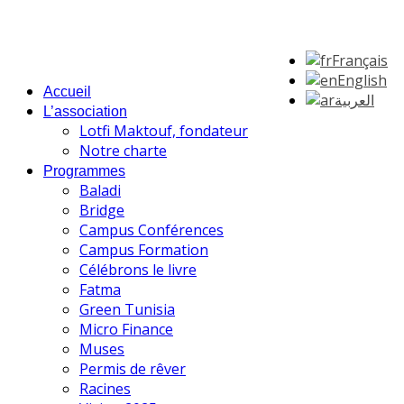
Français
English
Accueil
العربية
L’association
Lotfi Maktouf, fondateur
Notre charte
Programmes
Baladi
Bridge
Campus Conférences
Campus Formation
Célébrons le livre
Fatma
Green Tunisia
Micro Finance
Muses
Permis de rêver
Racines