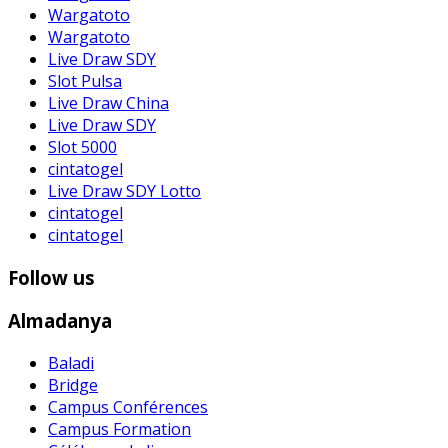
Wargatoto
Wargatoto
Live Draw SDY
Slot Pulsa
Live Draw China
Live Draw SDY
Slot 5000
cintatogel
Live Draw SDY Lotto
cintatogel
cintatogel
Follow us
Almadanya
Baladi
Bridge
Campus Conférences
Campus Formation