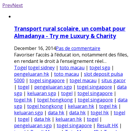
Prev
Next
Transport rural scolaire, un combat pour
Almadanya - Try me Luxury & Charity
December 16, 2014
Pas de commentaire
Favoriser l’accès à l’éducat ion, notamment des filles,
en rendant le droit à l’enseignement réel…
Togel
togel sidney
|
toto macau
|
togel sgp
|
pengeluaran hk
|
toto macau
|
slot deposit pulsa
5000
|
togel singapore
|
togel macau
|
situs gacor
|
togel
|
pengeluaran sgp
|
togel singapore
|
data
sgp
|
keluaran sgp
|
togel
|
togel singapore
|
togel hk
|
togel hongkong
|
togel singapore
|
data
sgp
|
togel hongkong
|
keluaran hk
|
togel hk
|
keluaran sgp
|
data hk
|
data hk
|
togel hk
|
togel
|
togel
|
data hk
|
keluaran hk
|
togel
|
pengeluaran sgp
|
togel singapore
|
Result HK
|