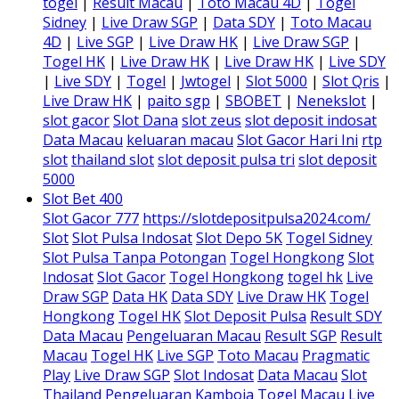
togel
|
Result Macau
|
Toto Macau 4D
|
Togel
Sidney
|
Live Draw SGP
|
Data SDY
|
Toto Macau
4D
|
Live SGP
|
Live Draw HK
|
Live Draw SGP
|
Togel HK
|
Live Draw HK
|
Live Draw HK
|
Live SDY
|
Live SDY
|
Togel
|
Jwtogel
|
Slot 5000
|
Slot Qris
|
Live Draw HK
|
paito sgp
|
SBOBET
|
Nenekslot
|
slot gacor
Slot Dana
slot zeus
slot deposit indosat
Data Macau
keluaran macau
Slot Gacor Hari Ini
rtp
slot
thailand slot
slot deposit pulsa tri
slot deposit
5000
Slot Bet 400
Slot Gacor 777
https://slotdepositpulsa2024.com/
Slot
Slot Pulsa Indosat
Slot Depo 5K
Togel Sidney
Slot Pulsa Tanpa Potongan
Togel Hongkong
Slot
Indosat
Slot Gacor
Togel Hongkong
togel hk
Live
Draw SGP
Data HK
Data SDY
Live Draw HK
Togel
Hongkong
Togel HK
Slot Deposit Pulsa
Result SDY
Data Macau
Pengeluaran Macau
Result SGP
Result
Macau
Togel HK
Live SGP
Toto Macau
Pragmatic
Play
Live Draw SGP
Slot Indosat
Data Macau
Slot
Thailand
Pengeluaran Kamboja
Togel Macau
Live