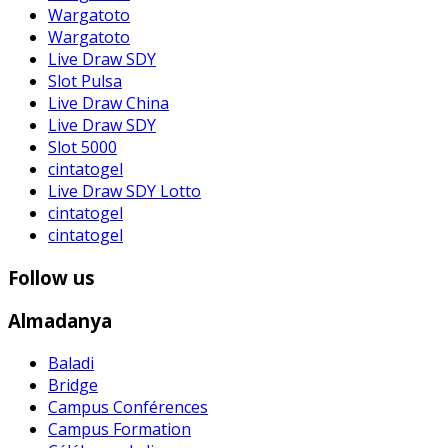
Wargatoto
Wargatoto
Live Draw SDY
Slot Pulsa
Live Draw China
Live Draw SDY
Slot 5000
cintatogel
Live Draw SDY Lotto
cintatogel
cintatogel
Follow us
Almadanya
Baladi
Bridge
Campus Conférences
Campus Formation