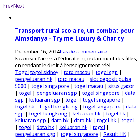
Prev
Next
Transport rural scolaire, un combat pour
Almadanya - Try me Luxury & Charity
December 16, 2014
Pas de commentaire
Favoriser l’accès à l’éducat ion, notamment des filles,
en rendant le droit à l’enseignement réel…
Togel
togel sidney
|
toto macau
|
togel sgp
|
pengeluaran hk
|
toto macau
|
slot deposit pulsa
5000
|
togel singapore
|
togel macau
|
situs gacor
|
togel
|
pengeluaran sgp
|
togel singapore
|
data
sgp
|
keluaran sgp
|
togel
|
togel singapore
|
togel hk
|
togel hongkong
|
togel singapore
|
data
sgp
|
togel hongkong
|
keluaran hk
|
togel hk
|
keluaran sgp
|
data hk
|
data hk
|
togel hk
|
togel
|
togel
|
data hk
|
keluaran hk
|
togel
|
pengeluaran sgp
|
togel singapore
|
Result HK
|