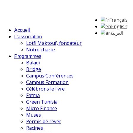
Français
English
Accueil
العربية
L’association
Lotfi Maktouf, fondateur
Notre charte
Programmes
Baladi
Bridge
Campus Conférences
Campus Formation
Célébrons le livre
Fatma
Green Tunisia
Micro Finance
Muses
Permis de rêver
Racines