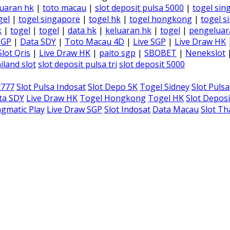
uaran hk
|
toto macau
|
slot deposit pulsa 5000
|
togel sin
gel
|
togel singapore
|
togel hk
|
togel hongkong
|
togel s
k
|
togel
|
togel
|
data hk
|
keluaran hk
|
togel
|
pengeluar
SGP
|
Data SDY
|
Toto Macau 4D
|
Live SGP
|
Live Draw HK
Slot Qris
|
Live Draw HK
|
paito sgp
|
SBOBET
|
Nenekslot
iland slot
slot deposit pulsa tri
slot deposit 5000
t777
Slot Pulsa Indosat
Slot Depo 5K
Togel Sidney
Slot Puls
ta SDY
Live Draw HK
Togel Hongkong
Togel HK
Slot Deposi
gmatic Play
Live Draw SGP
Slot Indosat
Data Macau
Slot Th