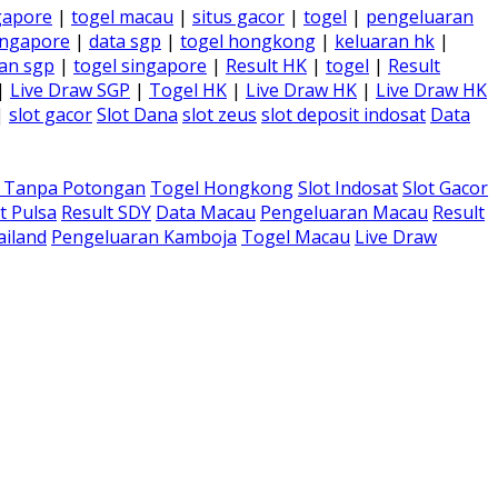
gapore
|
togel macau
|
situs gacor
|
togel
|
pengeluaran
ingapore
|
data sgp
|
togel hongkong
|
keluaran hk
|
an sgp
|
togel singapore
|
Result HK
|
togel
|
Result
|
Live Draw SGP
|
Togel HK
|
Live Draw HK
|
Live Draw HK
|
slot gacor
Slot Dana
slot zeus
slot deposit indosat
Data
a Tanpa Potongan
Togel Hongkong
Slot Indosat
Slot Gacor
t Pulsa
Result SDY
Data Macau
Pengeluaran Macau
Result
ailand
Pengeluaran Kamboja
Togel Macau
Live Draw