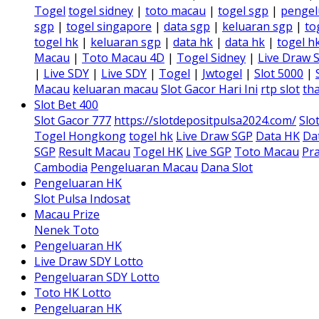
Togel
togel sidney
|
toto macau
|
togel sgp
|
pengel
sgp
|
togel singapore
|
data sgp
|
keluaran sgp
|
to
togel hk
|
keluaran sgp
|
data hk
|
data hk
|
togel h
Macau
|
Toto Macau 4D
|
Togel Sidney
|
Live Draw 
|
Live SDY
|
Live SDY
|
Togel
|
Jwtogel
|
Slot 5000
|
Macau
keluaran macau
Slot Gacor Hari Ini
rtp slot
tha
Slot Bet 400
Slot Gacor 777
https://slotdepositpulsa2024.com/
Slo
Togel Hongkong
togel hk
Live Draw SGP
Data HK
Da
SGP
Result Macau
Togel HK
Live SGP
Toto Macau
Pra
Cambodia
Pengeluaran Macau
Dana Slot
Pengeluaran HK
Slot Pulsa Indosat
Macau Prize
Nenek Toto
Pengeluaran HK
Live Draw SDY Lotto
Pengeluaran SDY Lotto
Toto HK Lotto
Pengeluaran HK